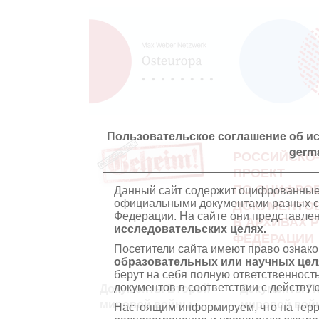
Пользовательское соглашение об и
germ
РОССИЙСКО
ПРОЕКТ
ПО ОЦИФРО
Данный сайт содержит оцифрованные
официальными документами разных ст
ДОКУМЕНТО
Федерации. На сайте они представл
В АРХИВАХ 
исследовательских целях.
ФЕДЕРАЦИИ
Посетители сайта имеют право ознако
образовательных или научных цел
берут на себя полную ответственност
документов в соответствии с действ
Документы Второй
Документы П
мировой войны
мировой вой
Настоящим информируем, что на тер