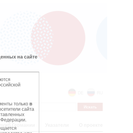
енных на сайте
яются
оссийской
DE
RU
ументы только
в
сетители сайта
дставленных
 Федерации.
лужб Германии
Указатели
О проекте
ещается