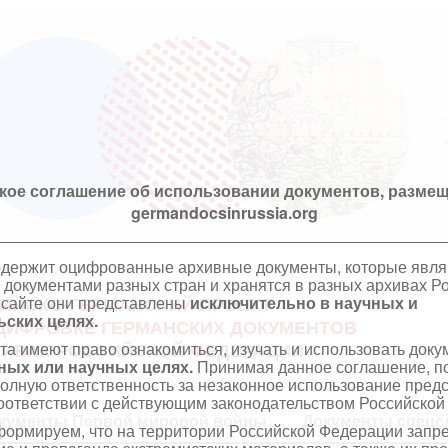
кое соглашение об использовании документов, размещ
germandocsinrussia.org
одержит оцифрованные архивные документы, которые явл
документами разных стран и хранятся в разных архивах Р
 сайте они представлены
исключительно в научных и
ИЙСКО-ГЕРМАНСКИЙ ПРОЕКТ
ских целях.
ЦИФРОВКЕ ГЕРМАНСКИХ ДОКУМЕНТОВ
та имеют право ознакомиться, изучать и использовать док
ХИВАХ РОССИЙСКОЙ ФЕДЕРАЦИИ
ных или научных целях.
Принимая данное соглашение, по
полную ответственность за незаконное использование пре
оответствии с действующим законодательством Российской
кументы Первой мировой войны
Документы спецс
ормируем, что на территории Российской Федерации запр