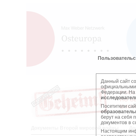
Пользовательс
Данный сайт с
официальными 
Федерации. На
РОСС
исследователь
ПО О
Посетители сай
В АР
образователь
берут на себя 
документов в с
Документы Второй мировой войны
До
Настоящим инф