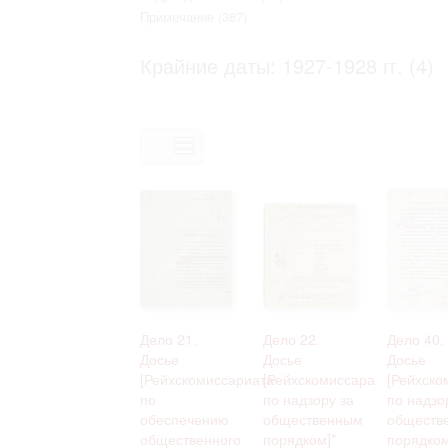
Право на ознакомление с документами
Примечание
(387)
принятия условий настоящего соглаш
Крайние даты: 1927-1928 гг. (4)
Дело 21.
Дело 22.
Дело 40.
Досье
Досье
Досье
[Рейхскомиссариата
[Рейхскомиссара
[Рейхско
по
по надзору за
по надзо
обеспечению
общественным
обществ
общественного
порядком]*
порядком