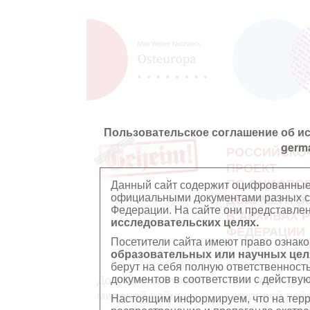
Пользовательское соглашение об и
germ
РОССИЙСКО
ПРОЕКТ
ПО ОЦИФРО
Данный сайт содержит оцифрованные
официальными документами разных ст
ДОКУМЕНТО
Федерации. На сайте они представл
В АРХИВАХ 
исследовательских целях.
ФЕДЕРАЦИИ
Посетители сайта имеют право ознако
образовательных или научных цел
берут на себя полную ответственност
документов в соответствии с действ
Документы Второй
Документы П
мировой войны
мировой вой
Настоящим информируем, что на тер