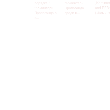
порядка]*
“Коминтерн.
„Kominte
“Коминтерн.
Пропаганда
und RFB“
Пропаганда в
среди н...
(«Коминт
с...