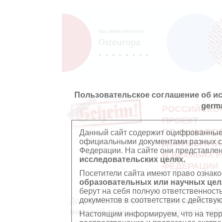
Пользовательское соглашение об и
germ
РОССИЙСКО
ПРОЕКТ
ПО ОЦИФРО
Данный сайт содержит оцифрованные
официальными документами разных ст
ДОКУМЕНТО
Федерации. На сайте они представл
В АРХИВАХ 
исследовательских целях.
ФЕДЕРАЦИИ
Посетители сайта имеют право ознако
образовательных или научных цел
берут на себя полную ответственност
документов в соответствии с действ
Документы Второй
Документы П
мировой войны
мировой вой
Настоящим информируем, что на тер