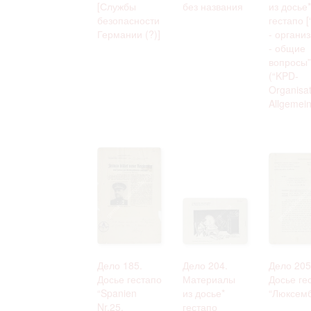
[Службы
без названия
из досье*
безопасности
гестапо 
Германии (?)]
- органи
- общие
вопросы”
(“KPD-
Organisat
Allgemein
Дело 185.
Дело 204.
Дело 205
Досье гестапо
Материалы
Досье ге
“Spanien
из досье*
“Люксемб
Nr.25.
гестапо