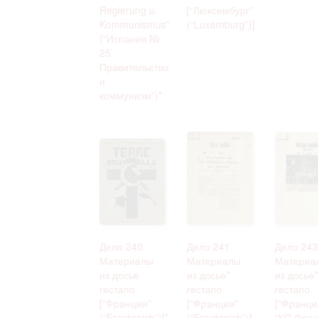
Regierung u.
[“Люксембург”
Kommunismus”
(“Luxemburg”)]
(“Испания №
25.
Правительство
и
коммунизм”)*
Дело 240.
Дело 241.
Дело 243
Материалы
Материалы
Материа
из досье
из досье*
из досье*
гестапо
гестапо
гестапо
[“Франция”
[“Франция”
[“Франци
(“Frankreich”)]*
(“Frankreich”)]
“КП Фран