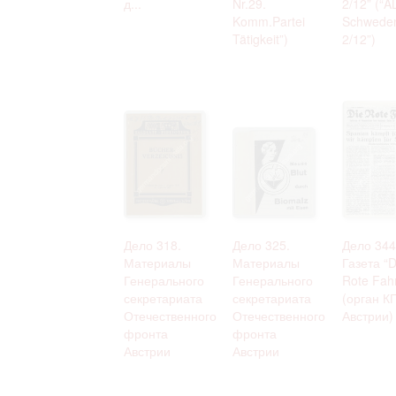
д...
Nr.29.
2/12” (“A
Komm.Partei
Schwede
Tätigkeit”)
2/12”)
Дело 318.
Дело 325.
Дело 344
Материалы
Материалы
Газета “D
Генерального
Генерального
Rote Fah
секретариата
секретариата
(орган К
Отечественного
Отечественного
Австрии)
фронта
фронта
Австрии
Австрии