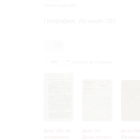
Право на ознакомление с документами
Примечание
(387)
принятия условий настоящего соглаш
География: Испания (30)
записей на странице
Дело 120. Из
Дело 141.
Дело 154
материалов
Досье гестапо
Материа