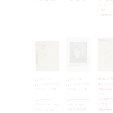
(“Frankre
и “KP
Frankreic
Дело 263 .
Дело 264.
Дело 275
Досье гестапо
Досье гестапо
Досье ге
“Франция №
“Франция №
“Швеция
27.
29.
2/11”
Донесения
Деятельность
(“Schwed
Министерства
компартии”
2/11”),
иностранных
(“Frankreich
“Швеция