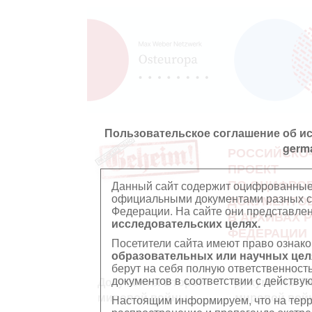
Пользовательское соглашение об и
germ
РОССИЙСКО
ПРОЕКТ
ПО ОЦИФРО
Данный сайт содержит оцифрованные
официальными документами разных ст
ДОКУМЕНТО
Федерации. На сайте они представл
В АРХИВАХ 
исследовательских целях.
ФЕДЕРАЦИИ
Посетители сайта имеют право ознако
образовательных или научных цел
берут на себя полную ответственност
документов в соответствии с действ
Документы Второй
Документы П
мировой войны
мировой вой
Настоящим информируем, что на тер