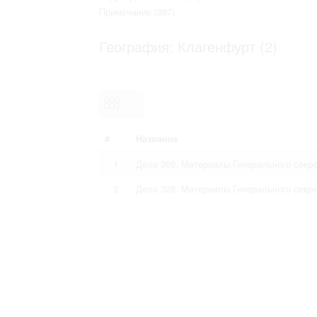
Право на ознакомление с документами
Примечание
(387)
принятия условий настоящего соглаш
География: Клагенфурт (2)
#
Название
1
Дело 309. Материалы Генерального секр
2
Дело 328. Материалы Генерального секр