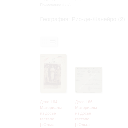
Право на ознакомление с документами
Примечание
(387)
принятия условий настоящего соглаш
География: Рио-де-Жанейро (2)
Дело 164.
Дело 166.
Материалы
Материалы
из досье
из досье
гестапо
гестапо
[«Ольга
[«Ольга