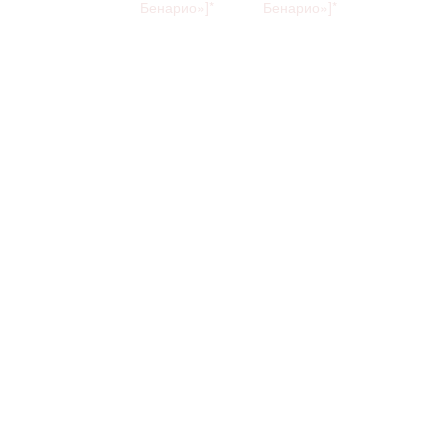
Бенарио»]*
Бенарио»]*