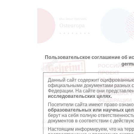
Пользовательское соглашение об и
germ
РОССИЙСКО
ПРОЕКТ
ПО ОЦИФРО
Данный сайт содержит оцифрованные
официальными документами разных ст
ДОКУМЕНТО
Федерации. На сайте они представл
В АРХИВАХ 
исследовательских целях.
ФЕДЕРАЦИИ
Посетители сайта имеют право ознако
образовательных или научных цел
берут на себя полную ответственност
документов в соответствии с действ
Документы Второй
Документы П
мировой войны
мировой вой
Настоящим информируем, что на тер