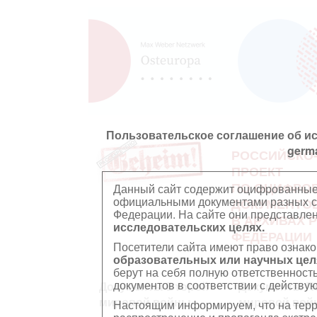
Пользовательское соглашение об и
germ
РОССИЙСКО
ПРОЕКТ
ПО ОЦИФРО
Данный сайт содержит оцифрованные
официальными документами разных ст
ДОКУМЕНТО
Федерации. На сайте они представл
В АРХИВАХ 
исследовательских целях.
ФЕДЕРАЦИИ
Посетители сайта имеют право ознако
образовательных или научных цел
берут на себя полную ответственност
документов в соответствии с действ
Документы Второй
Документы П
мировой войны
мировой вой
Настоящим информируем, что на тер