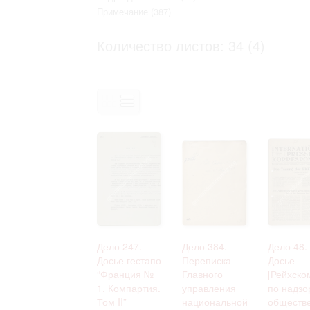
Право на ознакомление с документами
Примечание
(387)
принятия условий настоящего соглаш
Количество листов: 34 (4)
Дело 247.
Дело 384.
Дело 48.
Досье гестапо
Переписка
Досье
“Франция №
Главного
[Рейхско
1. Компартия.
управления
по надзо
Том II”
национальной
обществ