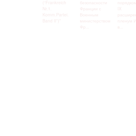
(“Frankreich
безопасности
порядком
Nr.1.
Франции с
IX
Komm.Partei.
Военным
расшире
Band II”)*
министерством
пленум 
Фр...
в...