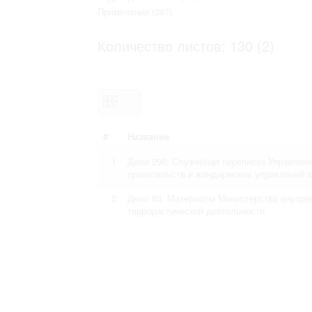
Право на ознакомление с документами
Примечание
(387)
принятия условий настоящего соглаш
Количество листов: 130 (2)
#
Название
1
Дело 296. Служебная переписка Управлен
правительств и жандармских управлений 
2
Дело 63. Материалы Министерства внутрен
террористической деятельности