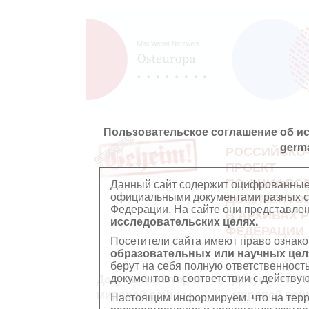
Пользовательское соглашение об и
germ
РОССИЙСКО
ПРОЕКТ
ПО ОЦИФРО
Данный сайт содержит оцифрованные
официальными документами разных ст
ДОКУМЕНТО
Федерации. На сайте они представл
В АРХИВАХ 
исследовательских целях.
ФЕДЕРАЦИИ
Посетители сайта имеют право ознако
образовательных или научных цел
берут на себя полную ответственност
документов в соответствии с действ
Документы Второй
Документы П
мировой войны
мировой вой
Настоящим информируем, что на тер