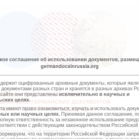
кое соглашение об использовании документов, размещ
germandocsinrussia.org
одержит оцифрованные архивные документы, которые явл
документами разных стран и хранятся в разных архивах Р
 сайте они представлены
исключительно в научных и
ИЙСКО-ГЕРМАНСКИЙ ПРОЕКТ
ских целях.
ЦИФРОВКЕ ГЕРМАНСКИХ ДОКУМЕНТОВ
та имеют право ознакомиться, изучать и использовать док
ХИВАХ РОССИЙСКОЙ ФЕДЕРАЦИИ
ных или научных целях.
Принимая данное соглашение, по
полную ответственность за незаконное использование пре
оответствии с действующим законодательством Российской
кументы Первой мировой войны
Документы спецс
ормируем, что на территории Российской Федерации запр