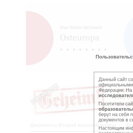
Пользовательс
Данный сайт с
официальными 
Федерации. На
РОСС
исследователь
ПО О
Посетители сай
В АР
образователь
берут на себя 
документов в с
Документы Второй мировой войны
До
Настоящим инф