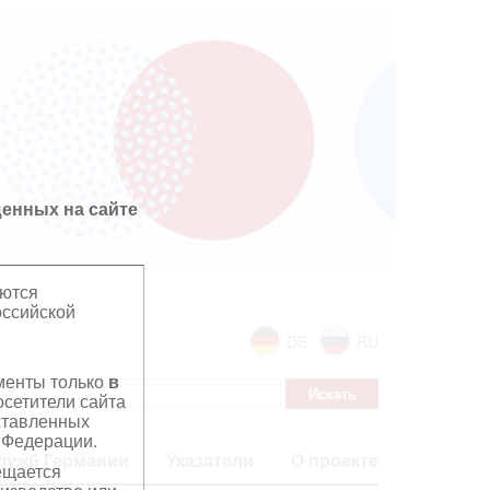
енных на сайте
яются
оссийской
DE
RU
ументы только
в
сетители сайта
дставленных
 Федерации.
лужб Германии
Указатели
О проекте
ещается