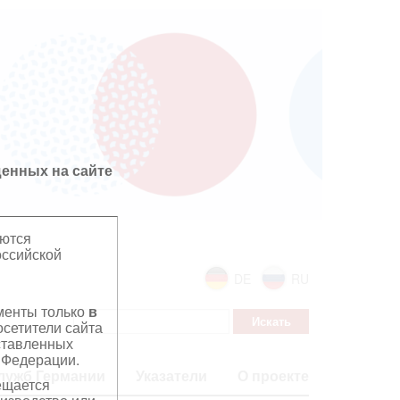
енных на сайте
яются
оссийской
DE
RU
ументы только
в
сетители сайта
дставленных
 Федерации.
лужб Германии
Указатели
О проекте
ещается