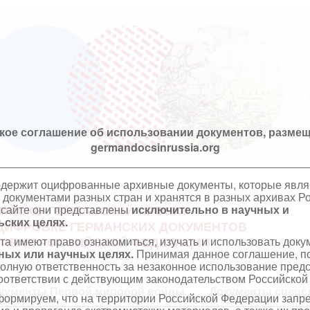
кое соглашение об использовании документов, размещ
germandocsinrussia.org
одержит оцифрованные архивные документы, которые явл
документами разных стран и хранятся в разных архивах Р
 сайте они представлены
исключительно в научных и
ИЙСКО-ГЕРМАНСКИЙ ПРОЕКТ
ских целях.
ЦИФРОВКЕ ГЕРМАНСКИХ ДОКУМЕНТОВ
та имеют право ознакомиться, изучать и использовать док
ХИВАХ РОССИЙСКОЙ ФЕДЕРАЦИИ
ных или научных целях.
Принимая данное соглашение, по
полную ответственность за незаконное использование пре
оответствии с действующим законодательством Российской
кументы Первой мировой войны
Документы спецс
ормируем, что на территории Российской Федерации запр