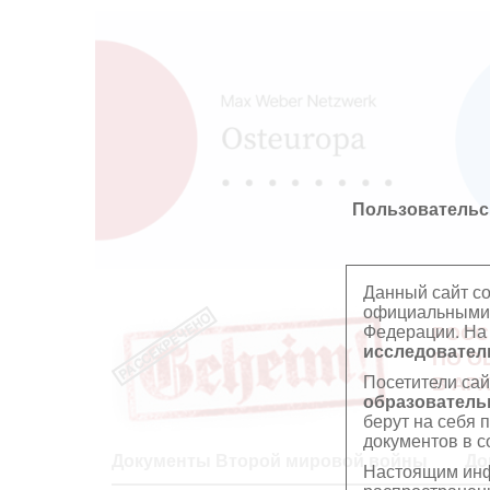
Пользовательс
Данный сайт с
официальными 
Федерации. На
РОСС
исследователь
ПО О
Посетители сай
В АР
образователь
берут на себя 
документов в с
Документы Второй мировой войны
До
Настоящим инф