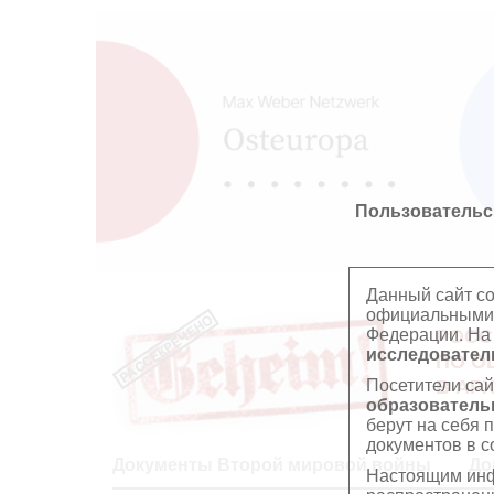
Пользовательс
Данный сайт с
официальными 
Федерации. На
РОСС
исследователь
ПО О
Посетители сай
В АР
образователь
берут на себя 
документов в с
Документы Второй мировой войны
До
Настоящим инф