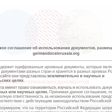
кое соглашение об использовании документов, размещ
germandocsinrussia.org
одержит оцифрованные архивные документы, которые явл
документами разных стран и хранятся в разных архивах Р
 сайте они представлены
исключительно в научных и
ИЙСКО-ГЕРМАНСКИЙ ПРОЕКТ
ских целях.
ЦИФРОВКЕ ГЕРМАНСКИХ ДОКУМЕНТОВ
та имеют право ознакомиться, изучать и использовать док
ХИВАХ РОССИЙСКОЙ ФЕДЕРАЦИИ
ных или научных целях.
Принимая данное соглашение, по
полную ответственность за незаконное использование пре
оответствии с действующим законодательством Российской
кументы Первой мировой войны
Документы спецс
ормируем, что на территории Российской Федерации запр