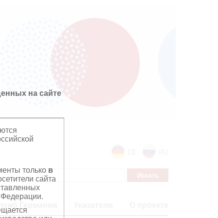
енных на сайте
яются
оссийской
DE
RU
ументы только
в
сетители сайта
дставленных
 Федерации.
лужб Германии
Указатели
О проекте
ещается