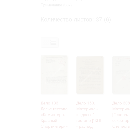
Право на ознакомление с документами
Примечание
(387)
принятия условий настоящего соглаш
Количество листов: 37 (6)
Дело 133.
Дело 150.
Дело 308
Досье гестапо
Материалы
Материа
«Коминтерн.
из досье*
[Генерал
Красный
гестапо [“КПГ
секретар
Спортинтерн»
- распад
Отечеств