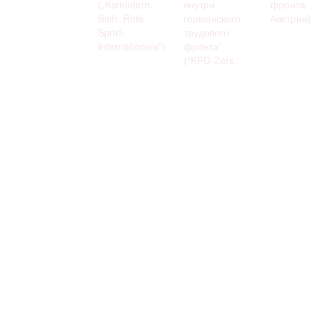
(„Komintern.
внутри
фронта
Beih. Rote-
германского
Австрии]
Sport-
трудового
Internationale“)
фронта”
(“KPD-Zers...