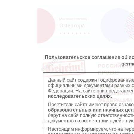
Пользовательское соглашение об и
germ
РОССИЙСКО
ПРОЕКТ
ПО ОЦИФРО
Данный сайт содержит оцифрованные
официальными документами разных ст
ДОКУМЕНТО
Федерации. На сайте они представл
В АРХИВАХ 
исследовательских целях.
ФЕДЕРАЦИИ
Посетители сайта имеют право ознако
образовательных или научных цел
берут на себя полную ответственност
документов в соответствии с действ
Документы Второй
Документы П
мировой войны
мировой вой
Настоящим информируем, что на тер