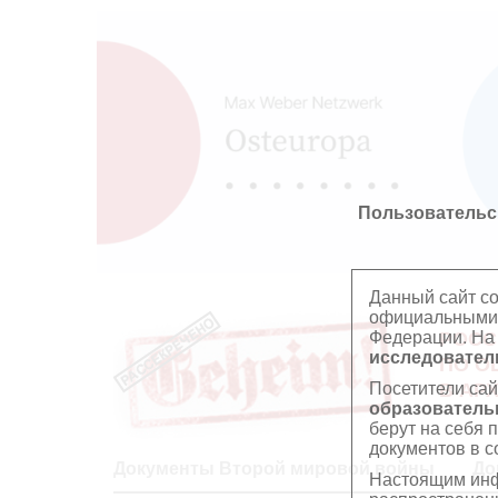
Пользовательс
Данный сайт с
официальными 
Федерации. На
РОСС
исследователь
ПО О
Посетители сай
В АР
образователь
берут на себя 
документов в с
Документы Второй мировой войны
До
Настоящим инф