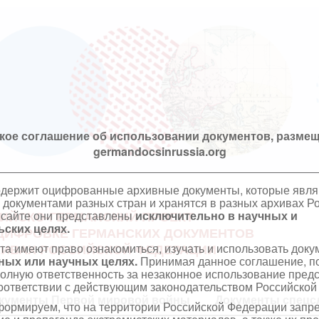
кое соглашение об использовании документов, размещ
germandocsinrussia.org
одержит оцифрованные архивные документы, которые явл
документами разных стран и хранятся в разных архивах Р
 сайте они представлены
исключительно в научных и
ИЙСКО-ГЕРМАНСКИЙ ПРОЕКТ
ских целях.
ЦИФРОВКЕ ГЕРМАНСКИХ ДОКУМЕНТОВ
та имеют право ознакомиться, изучать и использовать док
ХИВАХ РОССИЙСКОЙ ФЕДЕРАЦИИ
ных или научных целях.
Принимая данное соглашение, по
полную ответственность за незаконное использование пре
оответствии с действующим законодательством Российской
кументы Первой мировой войны
Документы спецс
ормируем, что на территории Российской Федерации запр