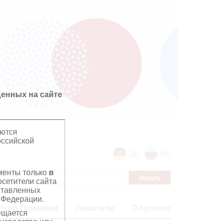
енных на сайте
яются
оссийской
DE
RU
ументы только
в
сетители сайта
дставленных
 Федерации.
лужб Германии
Указатели
О проекте
ещается