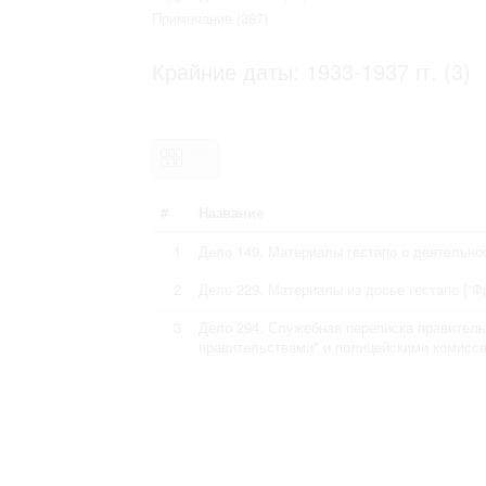
Право на ознакомление с документами
Примечание
(387)
принятия условий настоящего соглаш
Крайние даты: 1933-1937 гг. (3)
#
Название
1
Дело 149. Материалы гестапо о деятельно
2
Дело 229. Материалы из досье гестапо [“Фра
3
Дело 294. Служебная переписка правитель
правительствами* и полицейскими комисс