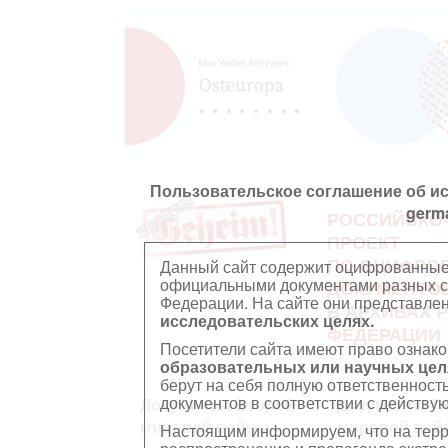
Пользовательское соглашение об и
germ
РОССИЙСКО
ПРОЕКТ
ПО ОЦИФРО
Данный сайт содержит оцифрованные
официальными документами разных ст
ДОКУМЕНТО
Федерации. На сайте они представл
В АРХИВАХ 
исследовательских целях.
ФЕДЕРАЦИИ
Посетители сайта имеют право ознако
образовательных или научных цел
берут на себя полную ответственност
документов в соответствии с действ
Документы Второй
Документы П
мировой войны
мировой вой
Настоящим информируем, что на тер