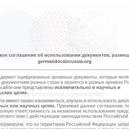
кое соглашение об использовании документов, размещ
germandocsinrussia.org
одержит оцифрованные архивные документы, которые явл
документами разных стран и хранятся в разных архивах Р
 сайте они представлены
исключительно в научных и
ИЙСКО-ГЕРМАНСКИЙ ПРОЕКТ
ских целях.
ЦИФРОВКЕ ГЕРМАНСКИХ ДОКУМЕНТОВ
та имеют право ознакомиться, изучать и использовать док
ХИВАХ РОССИЙСКОЙ ФЕДЕРАЦИИ
ных или научных целях.
Принимая данное соглашение, по
полную ответственность за незаконное использование пре
оответствии с действующим законодательством Российской
кументы Первой мировой войны
Документы спецс
ормируем, что на территории Российской Федерации запр