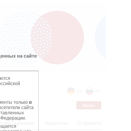
енных на сайте
яются
оссийской
DE
RU
ументы только
в
сетители сайта
дставленных
 Федерации.
лужб Германии
Указатели
О проекте
ещается