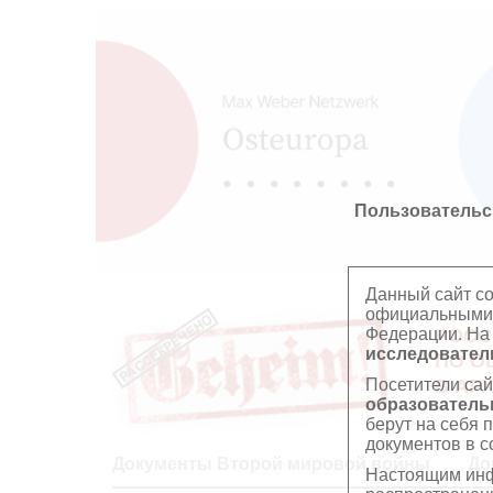
Пользовательс
Данный сайт с
официальными 
Федерации. На
РОСС
исследователь
ПО О
Посетители сай
В АР
образователь
берут на себя 
документов в с
Документы Второй мировой войны
До
Настоящим инф