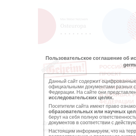
Пользовательское соглашение об и
germ
РОССИЙСКО
ПРОЕКТ
ПО ОЦИФРО
Данный сайт содержит оцифрованные
официальными документами разных ст
ДОКУМЕНТО
Федерации. На сайте они представл
В АРХИВАХ 
исследовательских целях.
ФЕДЕРАЦИИ
Посетители сайта имеют право ознако
образовательных или научных цел
берут на себя полную ответственност
документов в соответствии с действ
Документы Второй
Документы П
мировой войны
мировой вой
Настоящим информируем, что на тер