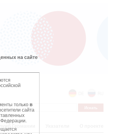
енных на сайте
яются
оссийской
DE
RU
ументы только
в
сетители сайта
дставленных
 Федерации.
лужб Германии
Указатели
О проекте
ещается