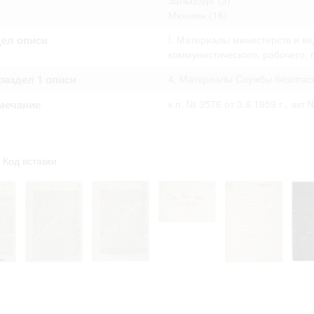
Зальцбург
(3)
омление с документами, размещенными на сайте, возникает
Мюнхен
(16)
вий настоящего соглашения.
дел описи
I. Материалы министерств и в
коммунистического, рабочего,
аздел 1 описи
4. Материалы Службы безопасн
мечание
к.п. № 3576 от 3.6.1959 г., акт
Код вставки