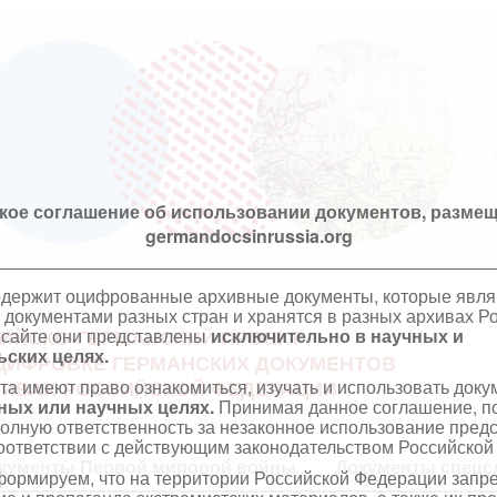
кое соглашение об использовании документов, размещ
germandocsinrussia.org
одержит оцифрованные архивные документы, которые явл
документами разных стран и хранятся в разных архивах Р
 сайте они представлены
исключительно в научных и
ИЙСКО-ГЕРМАНСКИЙ ПРОЕКТ
ских целях.
ЦИФРОВКЕ ГЕРМАНСКИХ ДОКУМЕНТОВ
та имеют право ознакомиться, изучать и использовать док
ХИВАХ РОССИЙСКОЙ ФЕДЕРАЦИИ
ных или научных целях.
Принимая данное соглашение, по
полную ответственность за незаконное использование пре
оответствии с действующим законодательством Российской
кументы Первой мировой войны
Документы спецс
ормируем, что на территории Российской Федерации запр