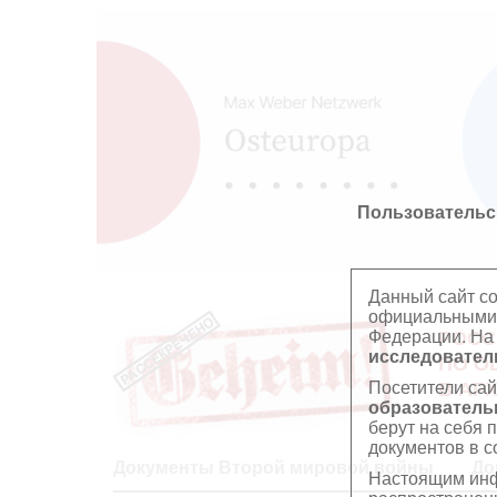
Пользовательс
Данный сайт с
официальными 
Федерации. На
РОСС
исследователь
ПО О
Посетители сай
В АР
образователь
берут на себя 
документов в с
Документы Второй мировой войны
До
Настоящим инф