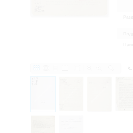
Право на ознак
принятия усло
Раз
Подр
При