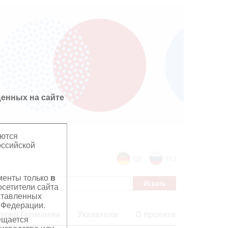
енных на сайте
яются
оссийской
DE
RU
ументы только
в
сетители сайта
дставленных
 Федерации.
лужб Германии
Указатели
О проекте
ещается