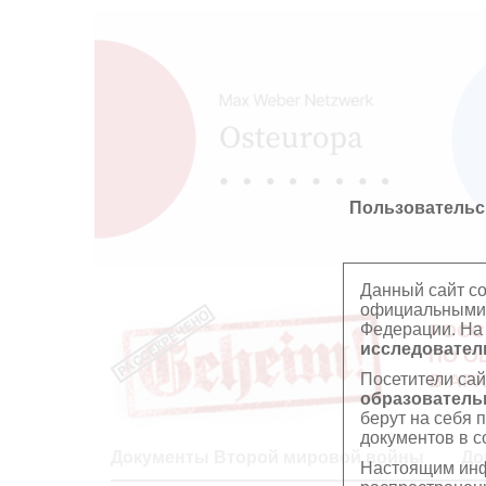
Пользовательс
Данный сайт с
официальными 
Федерации. На
РОСС
исследователь
ПО О
Посетители сай
В АР
образователь
берут на себя 
документов в с
Документы Второй мировой войны
До
Настоящим инф