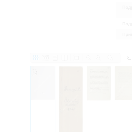
Подр
Подр
При