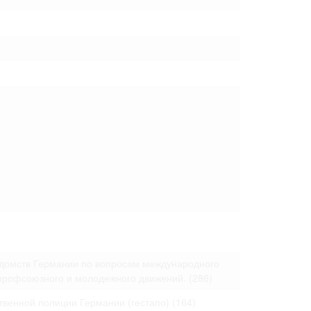
 только после
едомств Германии по вопросам международного
 профсоюзного и молодежного движений.
(286)
твенной полиции Германии (гестапо)
(164)