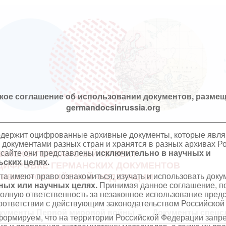
кое соглашение об использовании документов, размещ
germandocsinrussia.org
одержит оцифрованные архивные документы, которые явл
документами разных стран и хранятся в разных архивах Р
 сайте они представлены
исключительно в научных и
ИЙСКО-ГЕРМАНСКИЙ ПРОЕКТ
ских целях.
ЦИФРОВКЕ ГЕРМАНСКИХ ДОКУМЕНТОВ
та имеют право ознакомиться, изучать и использовать док
ХИВАХ РОССИЙСКОЙ ФЕДЕРАЦИИ
ных или научных целях.
Принимая данное соглашение, по
полную ответственность за незаконное использование пре
оответствии с действующим законодательством Российской
кументы Первой мировой войны
Документы спецс
ормируем, что на территории Российской Федерации запр