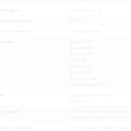
омление с документами, размещенными на сайте, возникает
вий настоящего соглашения.
йние даты
1940-1941 гг.
(3)
ичество листов
52
(3)
ки документов
немецкий
(373)
графия
Австрия
(87)
Бельгия
(27)
Инсбрук
(5)
Линц
(5)
Лондон
(6)
Париж
(64)
Франция
(85)
Чехословакия
(27)
на
Гейдрих, Рейнхард
(8)
Хайнц, К.
(1)
дел описи
I. Материалы министерств и в
коммунистического, рабочего,
аздел 1 описи
5. Материалы Тайной государс