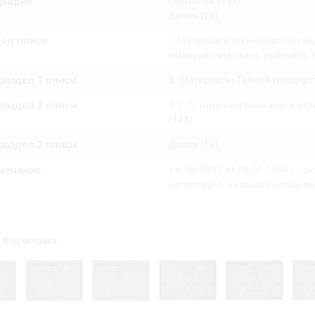
графия
Германия
(198)
омление с документами, размещенными на сайте, возникает
Дания
(21)
вий настоящего соглашения.
дел описи
I. Материалы министерств и в
коммунистического, рабочего,
аздел 1 описи
5. Материалы Тайной государс
аздел 2 описи
5.2. О коммунистическом и ант
(148)
аздел 3 описи
Дания
(14)
мечание
к.п. № 3637 от 29.01.1960 г., 
отсутствует, название установи
Код вставки