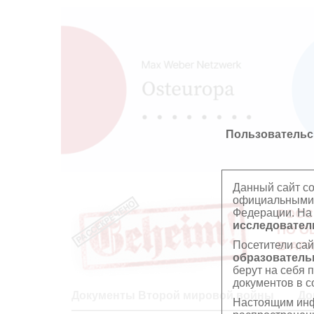
Пользовательс
Данный сайт с
официальными 
Федерации. На
РОСС
исследователь
ПО О
Посетители сай
В АР
образователь
берут на себя 
документов в с
Документы Второй мировой войны
До
Настоящим инф