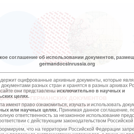
кое соглашение об использовании документов, размещ
germandocsinrussia.org
одержит оцифрованные архивные документы, которые явл
документами разных стран и хранятся в разных архивах Р
 сайте они представлены
исключительно в научных и
ИЙСКО-ГЕРМАНСКИЙ ПРОЕКТ
ских целях.
ЦИФРОВКЕ ГЕРМАНСКИХ ДОКУМЕНТОВ
та имеют право ознакомиться, изучать и использовать док
ХИВАХ РОССИЙСКОЙ ФЕДЕРАЦИИ
ных или научных целях.
Принимая данное соглашение, по
полную ответственность за незаконное использование пре
оответствии с действующим законодательством Российской
кументы Первой мировой войны
Документы спецс
ормируем, что на территории Российской Федерации запр