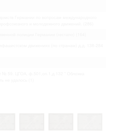
 только после
едомств Германии по вопросам международного
 профсоюзного и молодежного движений.
(286)
твенной полиции Германии (гестапо)
(164)
ифашистском движениях (по странам) д.д. 138-284
акт № 59. ЦГОА, ф.501,оп.1,д.132 * Обложка
ть не удалось
(1)