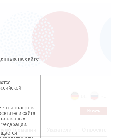
енных на сайте
яются
оссийской
DE
RU
ументы только
в
сетители сайта
дставленных
 Федерации.
лужб Германии
Указатели
О проекте
ещается