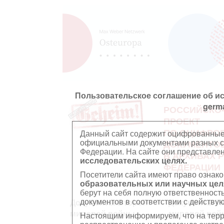
Пользовательское соглашение об и
germ
РОССИЙСКО
ПРОЕКТ
ПО ОЦИФРО
Данный сайт содержит оцифрованные
официальными документами разных ст
ДОКУМЕНТО
Федерации. На сайте они представл
В АРХИВАХ 
исследовательских целях.
ФЕДЕРАЦИИ
Посетители сайта имеют право ознако
образовательных или научных цел
берут на себя полную ответственност
документов в соответствии с действ
Документы Второй
Документы П
мировой войны
мировой вой
Настоящим информируем, что на тер