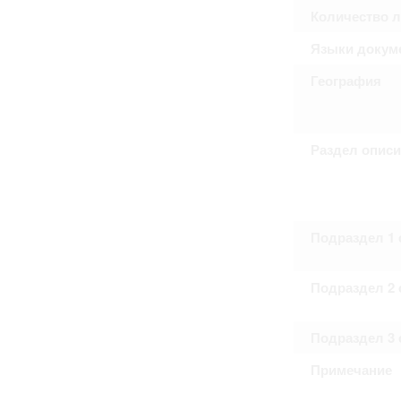
Право на ознакомление с документами
Количество 
принятия условий настоящего соглаш
Языки докум
География
Раздел опис
Подраздел 1 
Подраздел 2 
Подраздел 3 
Примечание