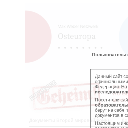
Пользовательс
Данный сайт с
официальными 
Федерации. На
РОСС
исследователь
ПО О
Посетители сай
В АР
образователь
берут на себя 
документов в с
Документы Второй мировой войны
До
Настоящим инф