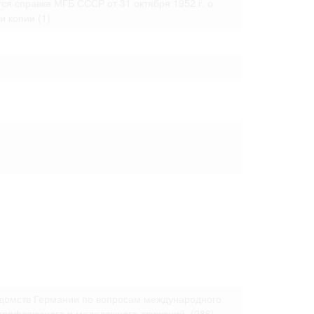
ся справка МГБ СССР от 31 октября 1952 г. о
 только после
и копии
(1)
едомств Германии по вопросам международного
 профсоюзного и молодежного движений.
(286)