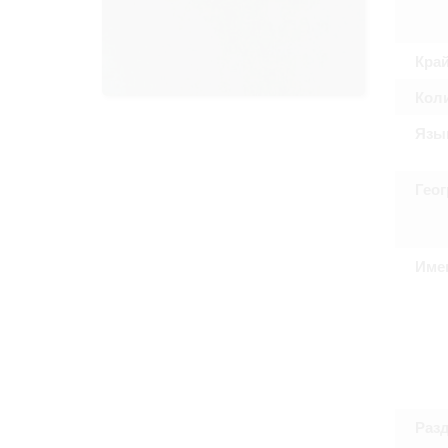
Право на ознак
принятия усло
Кра
Кол
Язы
Гео
Име
Раз