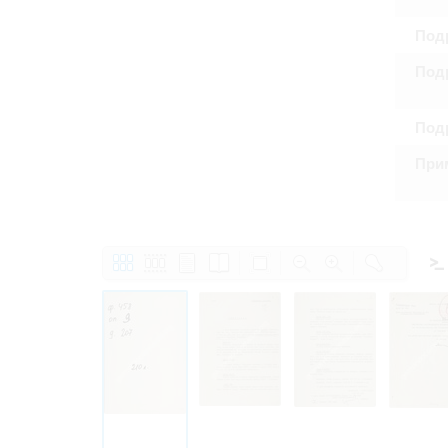
Подр
Подр
Подр
При