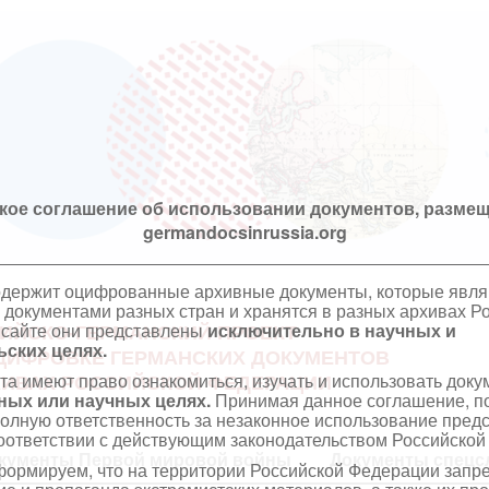
кое соглашение об использовании документов, размещ
germandocsinrussia.org
одержит оцифрованные архивные документы, которые явл
документами разных стран и хранятся в разных архивах Р
 сайте они представлены
исключительно в научных и
ИЙСКО-ГЕРМАНСКИЙ ПРОЕКТ
ских целях.
ЦИФРОВКЕ ГЕРМАНСКИХ ДОКУМЕНТОВ
та имеют право ознакомиться, изучать и использовать док
ХИВАХ РОССИЙСКОЙ ФЕДЕРАЦИИ
ных или научных целях.
Принимая данное соглашение, по
полную ответственность за незаконное использование пре
оответствии с действующим законодательством Российской
кументы Первой мировой войны
Документы спецс
ормируем, что на территории Российской Федерации запр