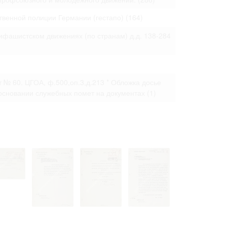
твенной полиции Германии (гестапо)
(164)
ифашистском движениях (по странам) д.д. 138-284
акт № 60. ЦГОА, ф.500,оп.3,д.213 * Обложка досье
 основании служебных помет на документах
(1)