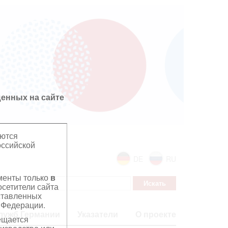
енных на сайте
яются
оссийской
DE
RU
ументы только
в
сетители сайта
дставленных
 Федерации.
лужб Германии
Указатели
О проекте
ещается