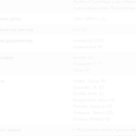
Любек и Гризебаху и др. Имеют
омление с документами, размещенными на сайте, возникает
содержании дела. Подлинники 
вий настоящего соглашения.
йние даты
1934-1938 гг.
(2)
ичество листов
210
(3)
ки документов
немецкий
(373)
норвежский
(8)
графия
Берген
(4)
Норвегия
(17)
Осло
(9)
на
Андрэ, Эдгар
(6)
Гризебах, В.
(2)
Любек, Кете
(2)
Маддалена, Макс
(4)
Рембте, Адольф
(3)
Тельман, Эрнст
(22)
Штамм, Роберт
(3)
дел описи
I. Материалы министерств и в
коммунистического, рабочего,