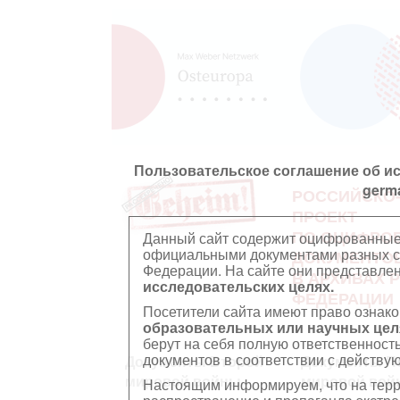
Пользовательское соглашение об и
germ
РОССИЙСКО
ПРОЕКТ
ПО ОЦИФРО
Данный сайт содержит оцифрованные
официальными документами разных ст
ДОКУМЕНТО
Федерации. На сайте они представл
В АРХИВАХ 
исследовательских целях.
ФЕДЕРАЦИИ
Посетители сайта имеют право ознако
образовательных или научных цел
берут на себя полную ответственност
документов в соответствии с действ
Документы Второй
Документы П
мировой войны
мировой вой
Настоящим информируем, что на тер