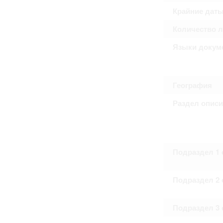
Право на ознакомление с документами
Крайние дат
принятия условий настоящего соглаш
Количество 
Языки докум
География
Раздел опис
Подраздел 1 
Подраздел 2 
Подраздел 3 