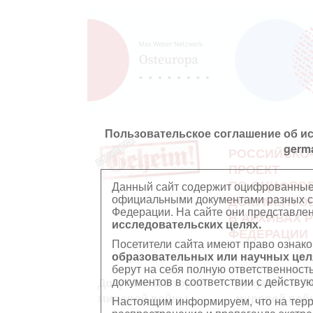
Пользовательское соглашение об и
germ
РОССИЙСКО
ПРОЕКТ
ПО ОЦИФРО
Данный сайт содержит оцифрованные
официальными документами разных ст
ДОКУМЕНТО
Федерации. На сайте они представл
В АРХИВАХ 
исследовательских целях.
ФЕДЕРАЦИИ
Посетители сайта имеют право ознако
образовательных или научных цел
берут на себя полную ответственност
документов в соответствии с действ
Документы Второй
Документы П
мировой войны
мировой вой
Настоящим информируем, что на тер