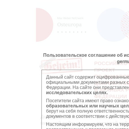
Пользовательское соглашение об и
germ
РОССИЙСКО
ПРОЕКТ
ПО ОЦИФРО
Данный сайт содержит оцифрованные
официальными документами разных ст
ДОКУМЕНТО
Федерации. На сайте они представл
В АРХИВАХ 
исследовательских целях.
ФЕДЕРАЦИИ
Посетители сайта имеют право ознако
образовательных или научных цел
берут на себя полную ответственност
документов в соответствии с действ
Документы Второй
Документы П
мировой войны
мировой вой
Настоящим информируем, что на тер