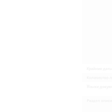
Право на ознакомление с документами
принятия условий настоящего соглаш
Крайние дат
Количество 
Языки докум
Раздел опис