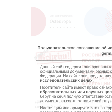
Пользовательское соглашение об и
germ
РОССИЙСКО
ПРОЕКТ
ПО ОЦИФРО
Данный сайт содержит оцифрованные
официальными документами разных ст
ДОКУМЕНТО
Федерации. На сайте они представл
В АРХИВАХ 
исследовательских целях.
ФЕДЕРАЦИИ
Посетители сайта имеют право ознако
образовательных или научных цел
берут на себя полную ответственност
документов в соответствии с действ
Документы Второй
Документы П
мировой войны
мировой вой
Настоящим информируем, что на тер