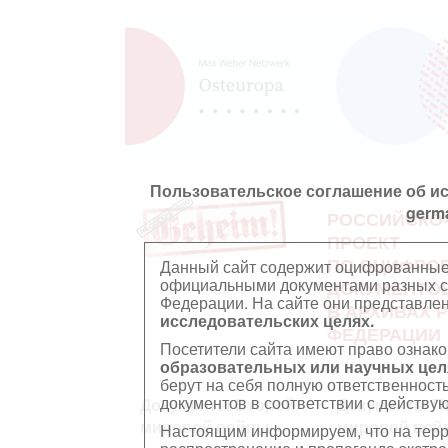
Пользовательское соглашение об и
germ
РОССИЙСКО
ПРОЕКТ
ПО ОЦИФРО
Данный сайт содержит оцифрованные
официальными документами разных ст
ДОКУМЕНТО
Федерации. На сайте они представл
В АРХИВАХ 
исследовательских целях.
ФЕДЕРАЦИИ
Посетители сайта имеют право ознако
образовательных или научных цел
берут на себя полную ответственност
документов в соответствии с действ
Документы Второй
Документы П
мировой войны
мировой вой
Настоящим информируем, что на тер