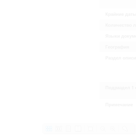
Право на ознакомление с документами
принятия условий настоящего соглаш
Крайние дат
Количество 
Языки докум
География
Раздел опис
Подраздел 1 
Примечание