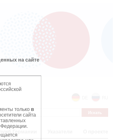
енных на сайте
яются
оссийской
DE
RU
ументы только
в
сетители сайта
дставленных
 Федерации.
лужб Германии
Указатели
О проекте
ещается