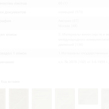
омление с документами, размещенными на сайте, возникает
ичество листов
60
(1)
вий настоящего соглашения.
ки документов
немецкий
(373)
графия
Австрия
(87)
Москва
(48)
дел описи
II. Материалы министерств и в
международного коммунистичес
движений
(136)
аздел 1 описи
1.Материалы государственных 
мечание
к.п. № 3576 (102) от 3.6.1959 г
Код вставки