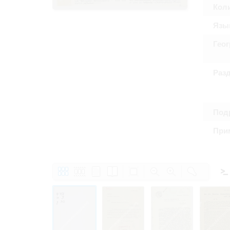
Право на ознак
Кол
принятия усло
Язы
Гео
Раз
Подр
При