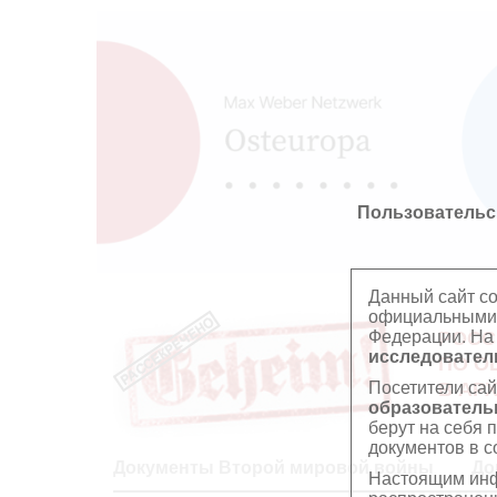
Пользовательс
Данный сайт с
официальными 
Федерации. На
РОСС
исследователь
ПО О
Посетители сай
В АР
образователь
берут на себя 
документов в с
Документы Второй мировой войны
До
Настоящим инф