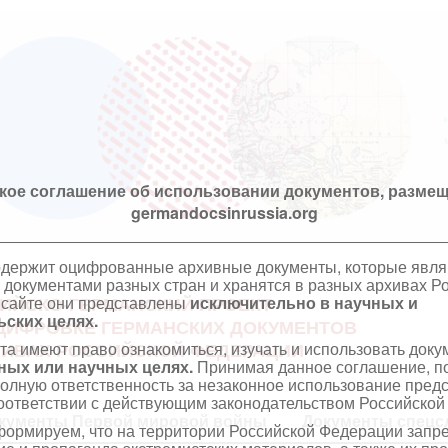
кое соглашение об использовании документов, размещ
germandocsinrussia.org
одержит оцифрованные архивные документы, которые явл
документами разных стран и хранятся в разных архивах Р
 сайте они представлены
исключительно в научных и
ИЙСКО-ГЕРМАНСКИЙ ПРОЕКТ
ских целях.
ЦИФРОВКЕ ГЕРМАНСКИХ ДОКУМЕНТОВ
та имеют право ознакомиться, изучать и использовать док
ХИВАХ РОССИЙСКОЙ ФЕДЕРАЦИИ
ных или научных целях.
Принимая данное соглашение, по
полную ответственность за незаконное использование пре
оответствии с действующим законодательством Российской
кументы Первой мировой войны
Документы спецс
ормируем, что на территории Российской Федерации запр