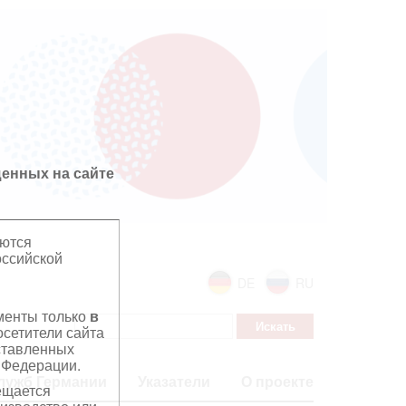
енных на сайте
яются
оссийской
DE
RU
ументы только
в
сетители сайта
дставленных
 Федерации.
лужб Германии
Указатели
О проекте
ещается