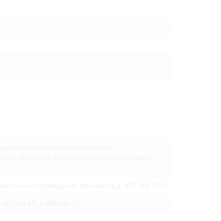
 только после
едомств разных стран по вопросам
кого, рабочего, профсоюзного и молодежного
арственных учреждений Франции д.д. 362-388
(27)
, ф.1,оп.27, д.889(46)
(1)