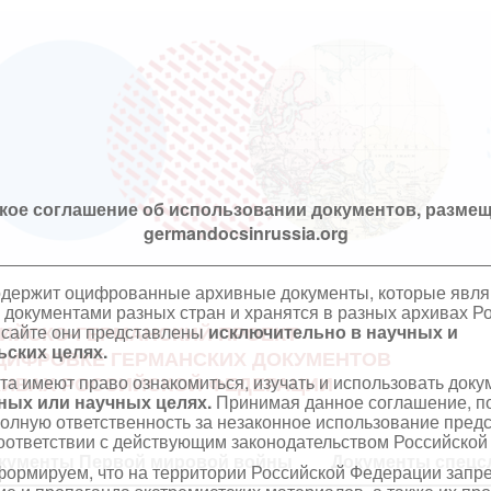
кое соглашение об использовании документов, размещ
germandocsinrussia.org
одержит оцифрованные архивные документы, которые явл
документами разных стран и хранятся в разных архивах Р
 сайте они представлены
исключительно в научных и
ИЙСКО-ГЕРМАНСКИЙ ПРОЕКТ
ских целях.
ЦИФРОВКЕ ГЕРМАНСКИХ ДОКУМЕНТОВ
та имеют право ознакомиться, изучать и использовать док
ХИВАХ РОССИЙСКОЙ ФЕДЕРАЦИИ
ных или научных целях.
Принимая данное соглашение, по
полную ответственность за незаконное использование пре
оответствии с действующим законодательством Российской
кументы Первой мировой войны
Документы спецс
ормируем, что на территории Российской Федерации запр