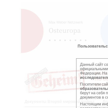
Пользовательс
Данный сайт с
официальными 
Федерации. На
РОСС
исследователь
ПО О
Посетители сай
В АР
образователь
берут на себя 
документов в с
Документы Второй мировой войны
До
Настоящим инф