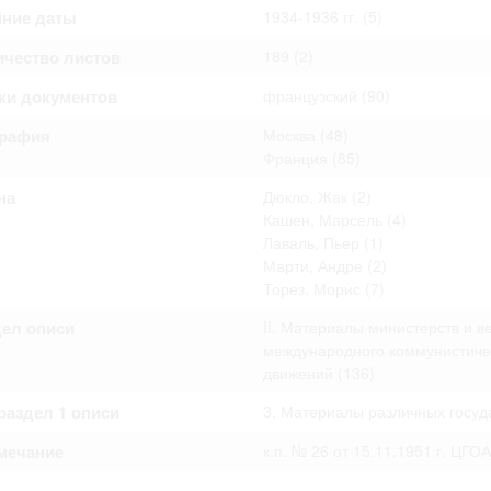
омление с документами, размещенными на сайте, возникает
йние даты
1934-1936 гг.
(5)
вий настоящего соглашения.
ичество листов
189
(2)
ки документов
французский
(90)
графия
Москва
(48)
Франция
(85)
на
Дюкло, Жак
(2)
Кашен, Марсель
(4)
Лаваль, Пьер
(1)
Марти, Андре
(2)
Торез, Морис
(7)
дел описи
II. Материалы министерств и в
международного коммунистичес
движений
(136)
аздел 1 описи
3. Материалы различных госуд
мечание
к.п. № 26 от 15.11.1951 г. ЦГОА