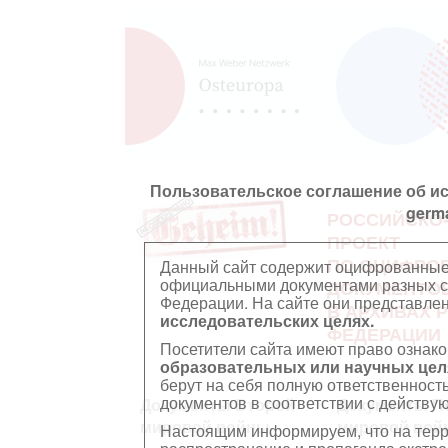
Пользовательское соглашение об и
germ
РОССИЙСКО
ПРОЕКТ
ПО ОЦИФРО
Данный сайт содержит оцифрованные
официальными документами разных ст
ДОКУМЕНТО
Федерации. На сайте они представл
В АРХИВАХ 
исследовательских целях.
ФЕДЕРАЦИИ
Посетители сайта имеют право ознако
образовательных или научных цел
берут на себя полную ответственност
документов в соответствии с действ
Документы Второй
Документы П
мировой войны
мировой вой
Настоящим информируем, что на тер