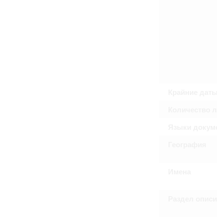
Право на ознакомление с документами
принятия условий настоящего соглаш
Крайние дат
Количество 
Языки докум
География
Имена
Раздел опис