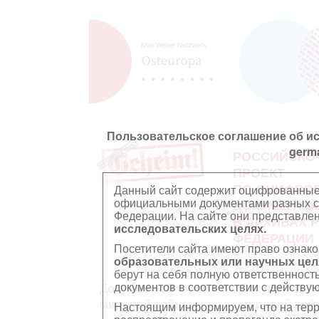
Пользовательское соглашение об и
germ
РОССИЙСКО
ПРОЕКТ
ПО ОЦИФРО
Данный сайт содержит оцифрованные
официальными документами разных ст
ДОКУМЕНТО
Федерации. На сайте они представл
В АРХИВАХ 
исследовательских целях.
ФЕДЕРАЦИИ
Посетители сайта имеют право ознако
образовательных или научных цел
берут на себя полную ответственност
документов в соответствии с действ
Документы Второй
Документы П
мировой войны
мировой вой
Настоящим информируем, что на тер