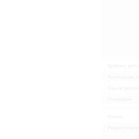
Право на ознакомление с документами
принятия условий настоящего соглаш
Крайние дат
Количество 
Языки докум
География
Имена
Раздел опис