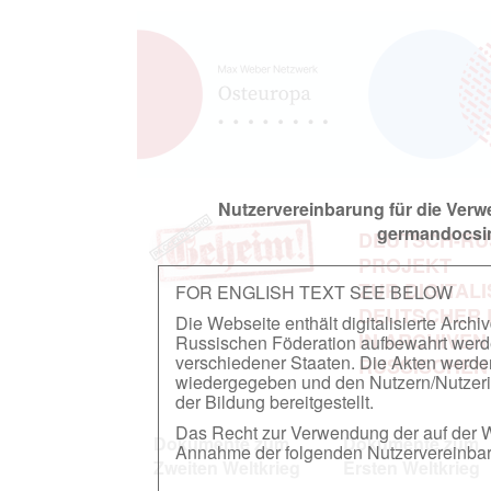
Nutzervereinbarung für die Ver
germandocsin
DEUTSCH-RU
PROJEKT
ZUR DIGITAL
FOR ENGLISH TEXT SEE BELOW
DEUTSCHER
Die Webseite enthält digitalisierte Arch
IN ARCHIVEN
Russischen Föderation aufbewahrt werden.
verschiedener Staaten. Die Akten werde
RUSSISCHEN
wiedergegeben und den Nutzern/Nutzeri
der Bildung bereitgestellt.
Das Recht zur Verwendung der auf der We
Dokumente zum
Dokumente zum
Annahme der folgenden Nutzervereinbaru
Zweiten Weltkrieg
Ersten Weltkrieg