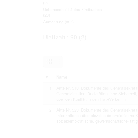
(2)
Personal data contained in documents p
distribution or transfer to third parties 
Unterabschnitt 3 des Findbuches
Data related to private life of particular
(20)
to use or may otherwise be used in an
Anmerkung
(387)
Regarding persons that are historical fi
performance of their duties) these requi
sense of this notion. Otherwise, the use
Blattzahl: 90 (2)
data protection.
Reproduction of documents related to in
The user assumes legal responsibility b
information subject to data protection a
website production shall be free from al
users.
#
Name
The right to familiarize with documents 
1
Akte Nr. 318. Dokumente des Generalsekretari
accept the terms hereof.
Generaldirektion für die öffentliche Sicherheit
über den Konflikt in den Fiat-Werken in
2
Akte Nr. 323. Dokumente des Generalsekretar
Informationen über einzelne österreichische B
sozialdemokratische, gewerkschaftliche) tätig