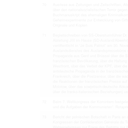
70
Ausrisse aus Zeitungen und Zeitschriften, Abs
über den nationalsozialistischen Terror ge
Buchmanuskript des ehemaligen Kriminalkom
Geheimexperimente zur Entwicklung von Giftga
Originale und Kopien
71
Begleitschreiben von SS-Obersturmführer Dr.
Abteilung JIII im Hause (SD-Ausland/Abwehr
veröffentlicht in “Je Suis Patriot” am 30. Nov
Auslandsdienstes des Auslandspressebüros d
Propaganda aus Genf und Brüssel über die Sit
französischen Bevölkerung, über die Haltung
Westfront, über das Verbot der KPF, über di
antideutsche Propaganda in der französische
Frankreich, über die Postzensur, über die wa
die Reaktionen der französischen Presse auf 
Molotow, über das sowjetisch-deutsche Abko
über die franko-italienischen Beziehungen) us
72
Beim 7. Weltkongress der Komintern festgele
und die Aufgaben der Kommunisten”. Rotapri
73
Bericht der polnischen Botschaft in Paris an
Kongressen der Conféderation Générale du Tra
Wahlergebnissen zur Frage des Beitritts zur III