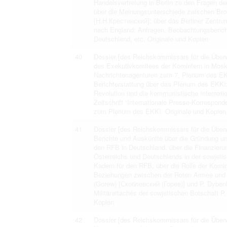
Handelsvertretung in Berlin zu den Fragen der
über die Meinungsunterschiede zwischen Bro
[Н.Н.Крестинский]; über das Berliner Zentrum
nach England; Anfragen, Beobachtungsberich
Deutschland, etc. Originale und Kopien
40
Dossier [des Reichskommissars für die Überw
des Exekutivkomitees der Komintern in Moska
Nachrichtenagenturen zum 7. Plenum des EK
Berichterstattung über das Plenum des EKKI;
Revolution und die kommunistische Internatio
Zeitschrift “Internationale Presse-Korrespon
zum Plenum des EKKI. Originale und Kopien
41
Dossier [des Reichskommissars für die Über
Berichte und Auskünfte über die Gründung und
den RFB in Deutschland, über die Finanzieru
Österreichs und Deutschlands in der sowjetis
Kadern für den RFB, über die Rolle der Komint
Beziehungen zwischen der Roten Armee und 
(Gorew) [Скоблевский (Горев)] und P. Dybenko
Militärattachés der sowjetischen Botschaft P
Kopien
42
Dossier [des Reichskommissars für die Überw