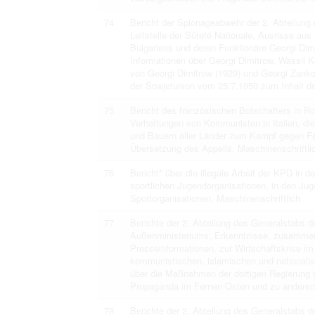
74
Bericht der Spionageabwehr der 2. Abteilung
Leitstelle der Sûreté Nationale, Ausrisse aus
Bulgariens und deren Funktionäre Georgi Dim
Informationen über Georgi Dimitrow, Wassil K
von Georgi Dimitrow (1929) und Georgi Zanko
der Sowjetunion vom 25.7.1950 zum Inhalt de
75
Bericht des französischen Botschafters in R
Verhaftungen von Kommunisten in Italien, die
und Bauern aller Länder zum Kampf gegen F
Übersetzung des Appells. Maschinenschriftli
76
Bericht* über die illegale Arbeit der KPD in 
sportlichen Jugendorganisationen, in den Juge
Sportorganisationen. Maschinenschriftlich
77
Berichte der 2. Abteilung des Generalstabs 
Außenministeriums; Erkenntnisse, zusammen
Presseinformationen, zur Wirtschaftskrise im
kommunistischen, islamischen und nationalis
über die Maßnahmen der dortigen Regierung 
Propaganda im Fernen Osten und zu anderen F
78
Berichte der 2. Abteilung des Generalstabs 