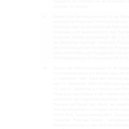
Delegation der Profintern bei der Konferenz, 
Originale und Kopien
47
Dossier [des Reichskommissars für die Überw
proletarische Freidenker“: Informationen zum 
Freidenker über die bevorstehende Reise de
[Эпштейн] nach Deutschland mit dem Ziel di
deutschen Schulen zu entwickeln” (Bl. 1-3). 
der öffentlichen Ordnung]* „Komintern-Propa
die Empfehlungen der Komintern die Propaga
Ziele und Verfahren der Propaganda in Deutsch
Hilfs-Organisationen in Deutschland (Bl.4-16)
48
Dossier des Reichskommissars für die Überwa
Informationsbulletins aus Moskau über den B
im September 1928”: Kopie des Infomationsbu
vom 11. September 1928 und Übersetzung des
12. und 13. September aus Moskau über König
Ereignisse, beschrieben in der sowjetischen
und Bericht des Regierungspräsidenten in K
Personen mit Transit nach Berlin; auf sowjet
über den Aufenthalt in Leningrad von M. Ka
Auftritt M.N. Tuchatschewskij [М.Н. Тухачев
“Iswestija”, “Krasnaja Swesda”, “Leningrads
Reichskommissars an den Chef der Kriminalpol