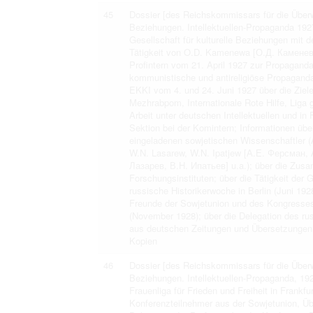
45
Dossier [des Reichskommissars für die Überwa
Beziehungen. Intellektuellen-Propaganda 192
Gesellschaft für kulturelle Beziehungen mit 
Tätigkeit von O.D. Kamenewa [О.Д. Каменева
Profintern vom 21. April 1927 zur Propagand
kommunistische und antireligiöse Propaganda
EKKI vom 4. und 24. Juni 1927 über die Ziele
Mezhrabpom, Internationale Rote Hilfe, Liga 
Arbeit unter deutschen Intellektuellen und in
Sektion bei der Komintern; Informationen übe
eingeladenen sowjetischen Wissenschaftler (A
W.N. Lasarew, W.N. Ipatjew [А.Е. Ферсман
Лазарев, В.Н. Ипатьев] u.a.); über die Zus
Forschungsinstituten; über die Tätigkeit der
russische Historikerwoche in Berlin (Juni 19
Freunde der Sowjetunion und des Kongresses
(November 1928); über die Delegation des r
aus deutschen Zeitungen und Übersetzungen i
Kopien
46
Dossier [des Reichskommissars für die Überwa
Beziehungen. Intellektuellen-Propaganda, 192
Frauenliga für Frieden und Freiheit in Frankf
Konferenzteilnehmer aus der Sowjetunion, Übe