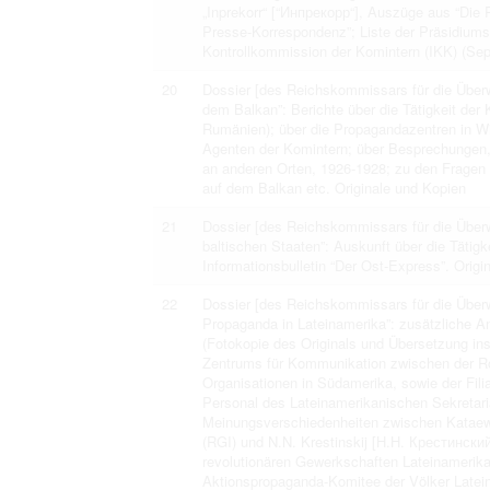
„Inprekorr“ [“Инпрекорр“], Auszüge aus “Die R
Presse-Korrespondenz”; Liste der Präsidiumsm
Kontrollkommission der Komintern (IKK) (Sep
20
Dossier [des Reichskommissars für die Überw
dem Balkan”: Berichte über die Tätigkeit der
Rumänien); über die Propagandazentren in 
Agenten der Komintern; über Besprechungen, 
an anderen Orten, 1926-1928; zu den Fragen 
auf dem Balkan etc. Originale und Kopien
21
Dossier [des Reichskommissars für die Überw
baltischen Staaten”: Auskunft über die Tätig
Informationsbulletin “Der Ost-Express”. Origi
22
Dossier [des Reichskommissars für die Überw
Propaganda in Lateinamerika”: zusätzliche A
(Fotokopie des Originals und Übersetzung in
Zentrums für Kommunikation zwischen der Ro
Organisationen in Südamerika, sowie der Filia
Personal des Lateinamerikanischen Sekretaria
Meinungsverschiedenheiten zwischen Kataew 
(RGI) und N.N. Krestinskij [Н.Н. Крестинский
revolutionären Gewerkschaften Lateinamerik
Aktionspropaganda-Komitee der Völker Latein