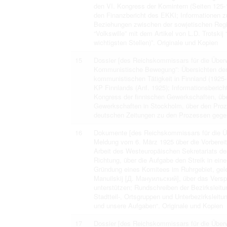
den VI. Kongress der Komintern (Seiten 125-
den Finanzbericht des EKKI; Informationen z
Beziehungen zwischen der sowjetischen Regi
“Volkswille” mit dem Artikel von L.D. Trotski
wichtigsten Stellen)”. Originale und Kopien
15
Dossier [des Reichskommissars für die Überwa
Kommunistische Bewegung”: Übersichten der po
kommunistischen Tätigkeit in Finnland (1925-
KP Finnlands (Anf. 1925); Informationsberich
Kongress der finnischen Gewerkschaften, über
Gewerkschaften in Stockholm, über den Proz
deutschen Zeitungen zu den Prozessen gegen
16
Dokumente [des Reichskommissars für die Ü
Meldung vom 6. März 1925 über die Vorbereit
Arbeit des Westeuropäischen Sekretariats d
Richtung, über die Aufgabe den Streik in ein
Gründung eines Komitees im Ruhrgebiet, gelei
Manuilskij [Д. Мануильский], über das Versp
unterstützen; Rundschreiben der Bezirksleit
Stadtteil-, Ortsgruppen und Unterbezirkslei
und unsere Aufgaben“. Originale und Kopien
17
Dossier [des Reichskommissars für die Über