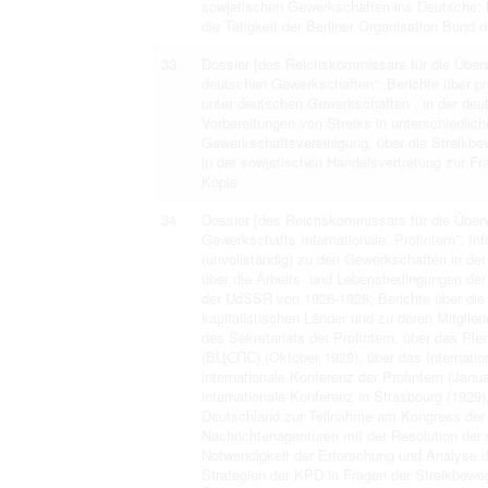
sowjetischen Gewerkschaften ins Deutsche; M
die Tätigkeit der Berliner Organisation Bund d
33
Dossier [des Reichskommissars für die Überwa
deutschen Gewerkschaften”: Berichte über pr
unter deutschen Gewerkschaften , in der deu
Vorbereitungen von Streiks in unterschiedlic
Gewerkschaftsvereinigung, über die Streikb
in der sowjetischen Handelsvertretung zur F
Kopie
34
Dossier [des Reichskommissars für die Überwa
Gewerkschafts Internationale. Profintern”: In
(unvollständig) zu den Gewerkschaften in de
über die Arbeits- und Lebensbedingungen der
der UdSSR von 1926-1928; Berichte über die G
kapitalistischen Länder und zu deren Mitgli
des Sekretariats der Profintern, über das P
(ВЦСПС) (Oktober 1928), über das Internatio
internationale Konferenz der Profintern (Janu
internationale Konferenz in Strasbourg (1929),
Deutschland zur Teilnahme am Kongress der L
Nachrichtenagenturen mit der Resolution der 
Notwendigkeit der Erforschung und Analyse de
Strategien der KPD in Fragen der Streikbew