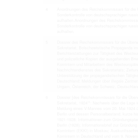
4
Anordnungen des Reichskommissars für die Ü
Sonderkontrolle von deutschsprachigen russi
aufhalten.Anordnungen des Reichskommissars
Sonderkontrolle von deutschsprachigen russi
aufhalten.
5
Dossier des Reichskommissars für die Überw
Sekretariat. Bolschewistische Propaganda i
Berichterstattungen zur Tätigkeit des Weste
und polizeiliche Kopien der ausgehenden Brie
Komintern und Mitarbeitern des Westeuropäi
Nachrichtendienstes des Sekretariats; Zeitung
Unterstützung der propagandistischen Tätigk
Deutschland; Meldungen über illegale Zentr
Ungarn, Österreich, der Schweiz, Deutschlan
6
Dossier [des Reichskommissars für die Über
Sekretariat, 1924”*: Nachweis über die Lage
Meldung eines V-Mannes vom 20. Mai 1924 ü
Berlin und dessen Personalbestand; kurze his
1921-1928; Informationen zum Gründungsplan 
Berlin (1928); Informationsbrief zur Gründu
Komintern (EKKI) in Moskau; Auskunftsschre
Komintern in Deutschland und vom 9. Novem