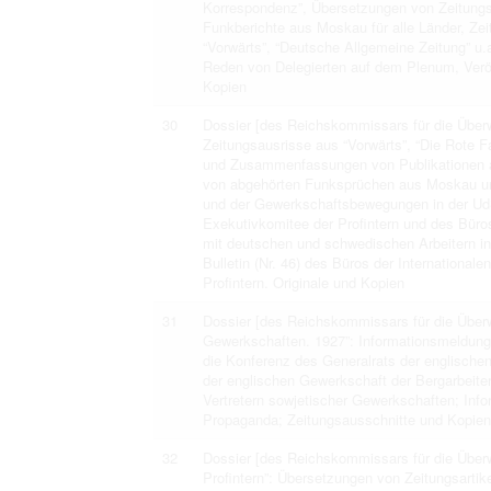
Korrespondenz”, Übersetzungen von Zeitungsa
Funkberichte aus Moskau für alle Länder, Zei
“Vorwärts”, “Deutsche Allgemeine Zeitung” u
Reden von Delegierten auf dem Plenum, Veröf
Kopien
30
Dossier [des Reichskommissars für die Überwa
Zeitungsausrisse aus “Vorwärts”, “Die Rote 
und Zusammenfassungen von Publikationen aus
von abgehörten Funksprüchen aus Moskau und
und der Gewerkschaftsbewegungen in der Ud
Exekutivkomitee der Profintern und des Bür
mit deutschen und schwedischen Arbeitern 
Bulletin (Nr. 46) des Büros der Internationale
Profintern. Originale und Kopien
31
Dossier [des Reichskommissars für die Überwa
Gewerkschaften. 1927”: Informationsmeldun
die Konferenz des Generalrats der englischen
der englischen Gewerkschaft der Bergarbeite
Vertretern sowjetischer Gewerkschaften; Infor
Propaganda; Zeitungsausschnitte und Kopien 
32
Dossier [des Reichskommissars für die Überw
Profintern”: Übersetzungen von Zeitungsartik