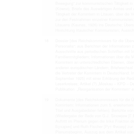
Bewegung” zur kommunistischen Tätigkeit in 
(Kowno), Briefe des Auswärtigen Amtes und a
Tätigkeit der Komintern in Litauen, über die
zur den Festnahmen einzelner Kommunisten;
Litauens (Kaunas, 1926) ins Deutsche; Überse
Hinrichtung litauischer Kommunisten; Aussch
18
Dossier [des Reichskommissars für die Überw
Personalia“: aus Berichten der Informatoren
Ausschnitte aus periodischen Schriften mit I
Familienmitgliedern; Informationen über die 
Komintern an unterschiedlichen Ebenen, über 
anderen europäischen Ländern; Briefwechsel
die Vertreter der Komintern in Deutschland; 
September 1925) mit einer Erklärung der Red
Leserkreises; Artikel (?) „Moskau – KPD – 
Publikation „Reorganisation der Komintern“ e
19
Dokumente [des Reichskommissars für die Übe
Komintern: Informationen zum 5. erweitertem
Titel und Ausgabedaten fehlen); Berichte vo
(Wiedergabe der Rede von G.J. Sinowjew [Г.
Auftritt im Plenum gegen die linke Fraktion 
Бухарин] und Ruth Fischer [Рут Фишер] zur 
Plenumsbeginn, Auszug aus dem Artikel von D