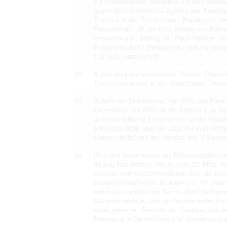
zur internationalen Solidarität mit dem öste
gegen die trotzkistische Agentur des Fasch
Trotzki und den Trotzkismus”; Beitrag von Ni
Freundschaft” (Bl. 95-101); Beitrag von Kle
Internationale”; Beitrag von Peter Wieden “De
Kriegswirtschaft”; Beitrag von Friedl Fürnberg
102-162). Druckschrift
62
Aufruf der kommunistischen Parteien Deutsch
Tschechoslowakei an die Werktätigen. Drucks
63
Aufrufe der Einheitsfront, der KPÖ, der Frei
Österreichs, der RHÖ an die Arbeiter zum Ka
„antifaschistische Einheitsfront“ an die Redak
beigelegte Notiz über die Lage der Polit-Gef
Lederer (Notiz) mit der Adresse des V-Mannes
64
[Aus den Dokumenten des Mitteleuropäischen 
“Runag-Nachrichten” (Nr. 30 vom 27. März 19
Gestapo und Kurzinformationen über die sich
sozialdemokratischen Arbeitern zur KP Öster
nationalsozialistischen Terrors durch tschech
Sozialdemokratie, über antifaschistische St
eines geheimen Berichts der Gestapo über d
Bewegung in Deutschland und Übersetzung de