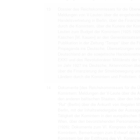
13
Dossier des Reichskommissars für die Überwa
Meldungen von V-Leuten über die eingehende
Handelsvertretung in Berlin, über die Finan
durch die Komintern, über die Kuriere der Ko
Leuten zum Budget der Komintern (1925-192
Kaschen [М. Кашен] an den Generalstaatsanw
Publikation in der Zeitung “Temps” über die 
Propaganda ins Deutsche; Übersetzungen von
Deutschland an die sowjetische Handelsvertr
EKKI und des Revolutionären Militärrats der
im Jahr 1927 ins Deutsche; Aktennotizen übe
über die Finanzierung der Streikbewegung und
Ländern durch die Komintern und Profintern. 
14
Dokumente [des Reichskommissars für die Übe
Komintern: Meldungen der V-Leute über die A
den anderen baltischen Staaten, über den Inh
“Rul” (Berlin) über die Ankunft von illegalen 
Berlin, mit der Inhaltswiedergabe der Aussag
Tätigkeit der Komintern in den europäischen S
Wien, über den bevorstehenden Personalwech
(1926); Dokumente zum VI. Kongress der Ko
Komintern, Bemerkungen zum Entwurf des Ko
Komintern bei der Eröffnung des VI. Kongress