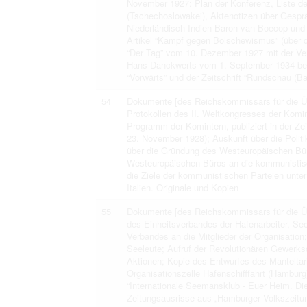
November 1927: Plan der Konferenz, Liste de
(Tschechoslowakei), Aktenotizen über Gespr
Niederländisch-Indien Baron van Boecop und
Artikel “Kampf gegen Bolschewismus” (über d
“Der Tag” vom 10. Dezember 1927 mit der Ver
Hans Danckwerts vom 1. September 1934 bezü
“Vorwärts” und der Zeitschrift “Rundschau (Ba
54
Dokumente [des Reichskommissars für die Ü
Protokollen des II. Weltkongresses der Komi
Programm der Komintern, publiziert in der Zei
23. November 1928); Auskunft über die Politi
über die Gründung des Westeuropäischen Bü
Westeuropäischen Büros an die kommunistische
die Ziele der kommunistischen Parteien unter 
Italien. Originale und Kopien
55
Dokumente [des Reichskommissars für die Übe
des Einheitsverbandes der Hafenarbeiter, See
Verbandes an die Mitglieder der Organisation
Seeleute; Aufruf der Revolutionären Gewerks
Aktionen; Kopie des Entwurfes des Manteltarifv
Organisationszelle Hafenschifffahrt (Hambur
“Internationale Seemansklub - Euer Heim. Die
Zeitungsausrisse aus „Hamburger Volkszeitung