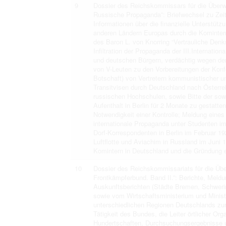
9
Dossier des Reichskommissars für die Überwa
Russische Propaganda”: Briefwechsel zu Zeitu
Informationen über die finanzielle Unterstü
anderen Ländern Europas durch die Kominter
des Baron L. von Knorring “Vertrauliche Den
Infiltration der Propaganda der III.Internatio
und deutschen Bürgern, verdächtig wegen de
von V-Leuten zu den Vorbereitungen der Konfe
Botschaft) von Vertretern kommunistischer u
Transitvisen durch Deutschland nach Österre
russischen Hochschulen, sowie Bitte der sow
Aufenthalt in Berlin für 2 Monate zu gestatten
Notwendigkeit einer Kontrolle; Meldung eine
internationale Propaganda unter Studenten im 
Dorf-Korrespondenten in Berlin im Februar 19
Luftflotte und Aviachim in Russland im Juni 
Komintern in Deutschland und die Gründung ei
10
Dossier des Reichskommissariats für die Übe
Frontkämpferbund. Band II.”: Berichte, Meldu
Auskunftsberichten (Städte Bremen, Schwerin,
sowie vom Wirtschaftsministerium und Minist
unterschiedlichen Regionen Deutschlands zu
Tätigkeit des Bundes, die Leiter örtlicher Or
Hundertschaften, Durchsuchungsergebnisse u