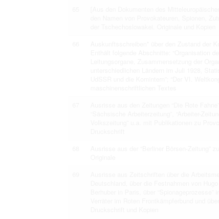
65
[Aus den Dokumenten des Mitteleuropäischen 
den Namen von Provokateuren, Spionen, Zutr
der Tschechoslowakei. Originale und Kopien
66
Auskunftsschreiben* über den Zustand der K
Enthält folgende Abschnitte: “Organisation de
Leitungsorgane, Zusammensetzung der Organi
unterschiedlichen Ländern im Juli 1928, Stat
UdSSR und die Komintern”; “Der VI. Weltkong
maschinenschriftlichen Textes
67
Ausrisse aus den Zeitungen “Die Rote Fahne”,
“Sächsische Arbeiterzeitung”, “Arbeiter-Zeitu
Volkszeitung” u.a. mit Publikationen zu Pro
Druckschrift
68
Ausrisse aus der “Berliner Börsen-Zeitung”
Originale
69
Ausrisse aus Zeitschriften über die Arbeitsm
Deutschland, über die Festnahmen von Hugo E
Berhuber in Paris, über “Spionageprozesse” i
Verräter im Roten Frontkämpferbund und über
Druckschrift und Kopien