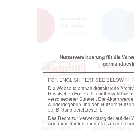
Nutzervereinbarung für die Ver
germandocsin
DEUTSCH-RU
PROJEKT
ZUR DIGITAL
FOR ENGLISH TEXT SEE BELOW
DEUTSCHER
Die Webseite enthält digitalisierte Arch
IN ARCHIVEN
Russischen Föderation aufbewahrt werden.
verschiedener Staaten. Die Akten werde
RUSSISCHEN
wiedergegeben und den Nutzern/Nutzeri
der Bildung bereitgestellt.
Das Recht zur Verwendung der auf der We
Dokumente zum
Dokumente zum
Annahme der folgenden Nutzervereinbaru
Zweiten Weltkrieg
Ersten Weltkrieg