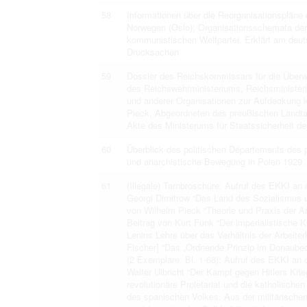
58
Informationen über die Reorganisationspläne
Norwegen (Oslo); Organisationsschemata der 
kommunistischen Weltpartei. Erklärt am deuts
Drucksachen
59
Dossier des Reichskommissars für die Überwa
des Reichswehrministeriums, Reichsministe
und anderer Organisationen zur Aufdeckung 
Pieck, Abgeordneten des preußischen Landtag
Akte des Ministerums für Staatssicherheit d
60
Überblick des politischen Départements des 
und anarchistische Bewegung in Polen 1929. O
61
(Illegale) Tarnbroschüre: Aufruf des EKKI an 
Georgi Dimitrow “Das Land des Sozialismus un
von Wilhelm Pieck “Theorie und Praxis der A
Beitrag von Kurt Funk “Der imperialistische
Lenins Lehre über das Verhältnis der Arbeite
Fischer] “Das „Ordnende Prinzip im Donaubec
(2 Exemplare, Bl. 1-68); Aufruf des EKKI an d
Walter Ulbricht “Der Kampf gegen Hitlers Krie
revolutionäre Proletariat und die katholisch
des spanischen Volkes. Aus der militärischen