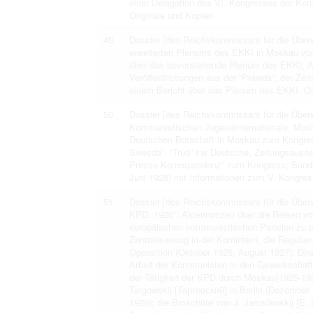
einer Delegation des VI. Kongresses der Komi
Originale und Kopien
49
Dossier [des Reichskommissars für die Überw
erweiterten Plenums des EKKI in Moskau vom
über das bevorstehende Plenum des EKKI; A
Veröffentlichungen aus der “Prawda”, der Zeit
einem Bericht über das Plenum des EKKI. Or
50
Dossier [des Reichskommissars für die Überw
Kommunistischen Jugendinternationale. Mosk
Deutschen Botschaft in Moskau zum Kongress
Swesda”, “Trud” ins Deutsche, Zeitungsausriss
Presse-Korrespondenz” zum Kongress; Sondera
Juni 1928) mit Informationen zum V. Kongres
51
Dossier [des Reichskommissars für die Überw
KPD. 1926”: Aktennotizen über die Reisen vo
europäischen kommunistischen Parteien zu pr
Zentralisierung in der Komintern, die Regul
Opposition (Oktober 1925, August 1927); Dire
Arbeit der Kommunisten in den Gewerkschaft
der Tätigkeit der KPD durch Moskau(1925-192
Targowskij [Тарговский] in Berlin (Dezember 1
1926); die Broschüre von J. Jaroslawskij [Е