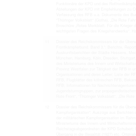
Funktionäre der KPD und des Rotfrontkämpfe
Abteilungen der KPD mit Empfehlungen zu Or
Verfassung des RFB u.a. Dokumente des Bund
“Thüringer Volksblatt“ (Gotha), „Die Rote Fah
Broschüre „Rotes Merkblatt. Für die Krieger 
wichtigsten Fragen des Kriegshandwerks“. Ham
11
Dossier des Reichskommissars für die Überw
Frontkämpferbund. Band 3.”: Berichte, Repor
Auskunftsberichten der Städte Hessens, Me
München, Hamburg, Köln, Dresden, Stuttgart, 
des Ministeriums des Innern und Wirtschafts
Provinz Westfalen zur Tätigkeit der RFB in u
Organisationen und deren Leiter; Liste der R
RFB, Flugblätter des kölnischen RFB, Bek
RFB; Informationen für Nachrichtenagenturen
Jugendsturmgruppen, zur propagandistischen 
Rote Front“, “Thüringer Volksblatt“, „Die Rot
12
Dossier des Reichskommissars für die Überw
Kampforganisation“: Auszüge aus Berichten d
der militärischen Kampforganisation im Rahm
Ministeriums des Innern und Wirtschaftsmini
Reichstagsabgeordneten der KPD Schubert; I
Übergang in die Illegalität (1927) etc. Origin