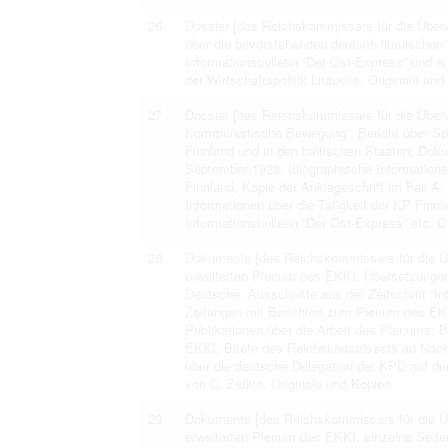
26
Dossier [des Reichskommissars für die Überwa
über die bevorstehenden deutsch-litauische
Informationsbulletin “Der Ost-Express” und
der Wirtschaftspolitik Litauens. Originale und
27
Dossier [des Reichskommissars für die Überw
Kommunistische Bewegung”: Bericht über Spi
Finnland und in den baltischen Staaten; Do
September 1928. (biographische Informationen
Finnland, Kopie der Anklageschrift im Fall A
Informationen über die Tätigkeit der KP Fin
Informationsbulletin “Der Ost-Express” etc. O
28
Dokumente [des Reichskommissars für die Üb
erweiterten Plenum des EKKI: Übersetzungen 
Deutsche, Ausschnitte aus der Zeitschrift “
Zeitungen mit Berichten zum Plenum des EKK
Publikationen über die Arbeit des Plenums;
EKKI; Briefe des Reichskommissars an Nachr
über die deutsche Delegation der KPD auf d
von C. Zetkin. Originale und Kopien
29
Dokumente [des Reichskommissars für die Üb
erweiterten Plenum des EKKI: einzelne Seiten 