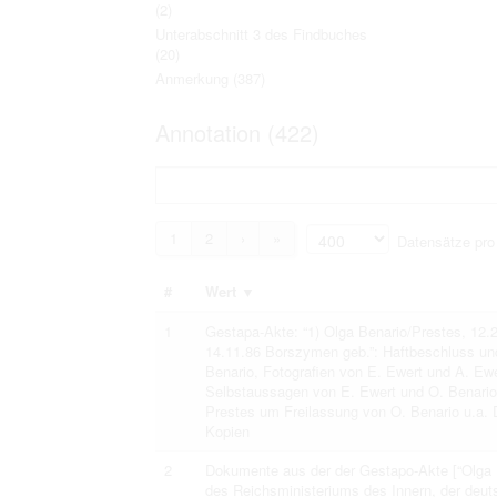
(2)
Personal data contained in documents p
distribution or transfer to third parties 
Unterabschnitt 3 des Findbuches
Data related to private life of particular
(20)
to use or may otherwise be used in an
Anmerkung
(387)
Regarding persons that are historical fi
performance of their duties) these requi
sense of this notion. Otherwise, the use
Annotation (422)
data protection.
Reproduction of documents related to in
The user assumes legal responsibility b
information subject to data protection a
website production shall be free from al
users.
1
2
›
»
Datensätze pro
#
Wert
▼
The right to familiarize with documents 
accept the terms hereof.
1
Gestapa-Akte: “1) Olga Benario/Prestes, 12.
14.11.86 Borszymen geb.”: Haftbeschluss un
Benario, Fotografien von E. Ewert und A. Ewe
Selbstaussagen von E. Ewert und O. Benario ü
Prestes um Freilassung von O. Benario u.a. 
Kopien
2
Dokumente aus der der Gestapo-Akte [“Olga 
des Reichsministeriums des Innern, der deuts