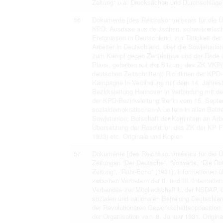
Zeitung“ u.a. Drucksachen und Durchschläge
56
Dokumente [des Reichskommissars für die Übe
KPD: Ausrisse aus deutschen, schweizerisch
Ereignissen in Deutschland, zur Tätigkeit de
Arbeiter in Deutschland, über die Sowjetunion 
zum Kampf gegen Zentrismus und der Rede übe
Plans, gehalten auf der Sitzung des ZK VKP(
deutschen Zeitschriften); Richtlinen der KPD
Kampagne in Verbindung mit dem 14. Jahrest
Bezirksleitung Hannover in Verbindung mit d
der KPD-Bezirksleitung Berlin vom 15. Sept
sozialdemokratischen Arbeitern in allen Betr
Sowjetunion; Botschaft der Komintern an Arbe
Übersetzung der Resolution des ZK der KP Fr
1933) etc. Originale und Kopien
57
Dokumente [des Reichskommissars für die Üb
Zeitungen “Der Deutsche”, “Vorwärts, “Die Rote
Zeitung”, “Ruhr-Echo” (1931); Informationen 
zwischen Vertretern der II. und III. Internati
Verbandes zur Mitgliedschaft in der NSDAP,
sozialen und nationalen Befreiung Deutschla
der Revolutionären Gewerkschaftsopposition (
der Organisation vom 8. Januar 1931. Origin