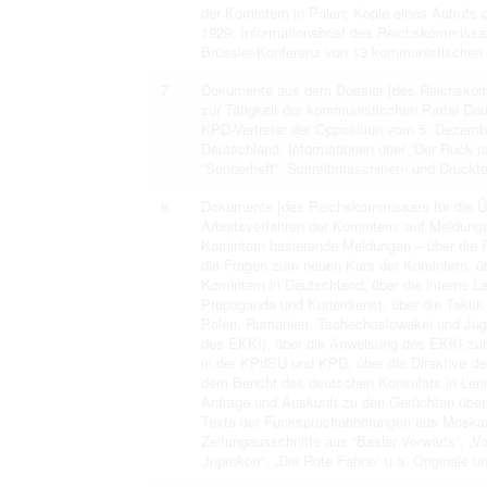
der Komintern in Polen; Kopie eines Aufruf
1929; Informationsbrief des Reichskommissar
Brüssler-Konferenz von 13 kommunistischen P
7
Dokumente aus dem Dossier [des Reichskommi
zur Tätigkeit der kommunistischen Partei De
KPD-Vertreter der Opposition vom 5. Dezemb
Deutschland. Informationen über “Der Ruck na
“Sonderheft”. Schreibmaschinen- und Druckt
8
Dokumente [des Reichskommissars für die Üb
Arbeitsverfahren der Komintern: auf Meldung
Komintern basierende Meldungen – über die F
die Fragen zum neuen Kurs der Komintern, üb
Komintern in Deutschland, über die interne L
Propaganda und Kurierdienst, über die Taktik
Polen, Rumänien, Tschechoslowakei und Jugo
des EKKI), über die Anweisung des EKKI zur 
in der KPdSU und KPD, über die Direktive de
dem Bericht des deutschen Konsulats in Leni
Anfrage und Auskunft zu den Gerüchten über
Texte der Funkspruchabhörungen aus Moskau 
Zeitungausschnitte aus “Basler Vorwärts“, „Vor
„Inprekorr“, „Die Rote Fahne“ u.a. Originale 