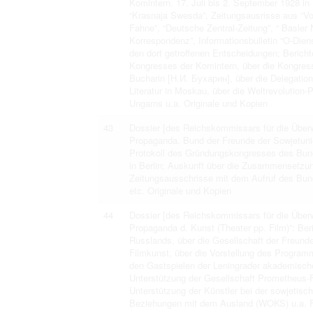
Komintern. 17. Juli bis 2. September 1928 in
“Krasnaja Swesda”, Zeitungsausrisse aus “Vorwä
Fahne”, “Deutsche Zentral-Zeitung”, “ Basler N
Korrespondenz”, Informationsbulletin “O-Die
den dort getroffenen Entscheidungen; Berich
Kongresses der Komintern, über die Kongress
Bucharin [Н.И. Бухарин], über die Delegation
Literatur in Moskau, über die Weltrevolution-
Ungarns u.a. Originale und Kopien
43
Dossier [des Reichskommissars für die Überwa
Propaganda. Bund der Freunde der Sowjetunio
Protokoll des Gründungskongresses des Bun
in Berlin; Auskunft über die Zusammensetzu
Zeitungsausschrisse mit dem Aufruf des Bund
etc. Originale und Kopien
44
Dossier [des Reichskommissars für die Überw
Propaganda d. Kunst (Theater pp. Film)”: Ber
Russlands, über die Gesellschaft der Freund
Filmkunst, über die Vorstellung des Programm
den Gastspielen der Leningrader akademischen
Unterstützung der Gesellschaft Prometheus-Fi
Unterstützung der Künstler bei der sowjetisch
Beziehungen mit dem Ausland (WOKS) u.a. F