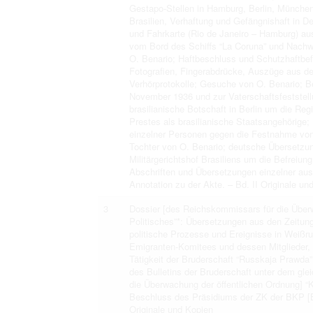
Gestapo-Stellen in Hamburg, Berlin, Münche
Brasilien, Verhaftung und Gefängnishaft in 
und Fahrkarte (Rio de Janeiro – Hamburg) a
vom Bord des Schiffs “La Coruna” und Nachw
O. Benario; Haftbeschluss und Schutzhaftbef
Fotografien, Fingerabdrücke, Auszüge aus der
Verhörprotokolle; Gesuche von O. Benario; B
November 1936 und zur Vaterschaftsfeststell
brasilianische Botschaft in Berlin um die Reg
Prestes als brasilianische Staatsangehörige; 
einzelner Personen gegen die Festnahme von 
Tochter von O. Benario; deutsche Übersetzu
Militärgerichtshof Brasiliens um die Befreiun
Abschriften und Übersetzungen einzelner aus
Annotation zu der Akte. – Bd. II Originale un
3
Dossier [des Reichskommissars für die Überw
Politisches”*: Übersetzungen aus den Zeitung
politische Prozesse und Ereignisse in Weißru
Emigranten-Komitees und dessen Mitglieder, z
Tätigkeit der Bruderschaft “Russkaja Prawda”
des Bulletins der Bruderschaft unter dem gle
die Überwachung der öffentlichen Ordnung] “
Beschluss des Präsidiums der ZK der BKP [B
Originale und Kopien