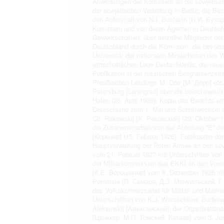
Anweisungen der Komintern an die sowjetisch
der sowjetischen Vertretung in Berlin; die 
den Aufenthalt von N.I. Bucharin [Н.И. Бухари
Komintern und von deren Agenten in Deutschl
Gewerkschaften; über einzelne Mitglieder de
Deutschland durch die Komintern; die bevor
Universität der nationalen Minderheiten des
wirtschaftlichen Lage Deutschlands; die neu
Publikation in der russischen Emigrantenzeit
Preußischen Landtags M. Dörr [М. Дёрр] etc.
Petersburg (Leningrad) über die bolschewist
Hafen (26. April 1926); Kopie des Berichts
Deutschland zum 1. Mai und Schriftwechsel a
Ch. Rakowskij [Х. Раковский] (29. Oktober 
die Zusammenarbeit von der Abteilung “E” d
[Коренев] (15. Februar 1926); Fotokopien der
Hauptverwaltung der Roten Armee an den sowj
vom 21. Februar 1927 mit Unterschriften von
der Militärkommission des EKKI an den Vorsi
[К.Е. Ворошилов] vom 8. Dezember 1926 mit U
Pemmele [П. Семара, Д.З. Мануильский, Г. 
des Volkskommissariat für Militär- und Mar
Unterschriften von K.J. Woroschilow, Budke
Aleksinskij [Алексинский]; der Organisation
[Цвиккер, М.П. Томский, Катаев] vom 3. Jun