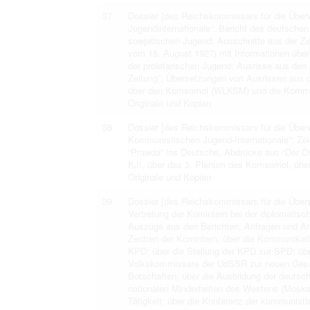
37
Dossier [des Reichskommissars für die Überw
Jugendinternationale“: Bericht des deutschen 
sowjetischen Jugend; Ausschnitte aus der Zei
vom 15. August 1927) mit Informationen über 
der proletarischen Jugend; Ausrisse aus den
Zeitung”; Übersetzungen von Ausrissen aus de
über den Komsomol (WLKSM) und die Kommuni
Originale und Kopien
38
Dossier [des Reichskommissars für die Überw
Kommunistischen Jugend-Internationale”: Zei
“Prawda” ins Deutsche, Abdrücke aus “Der O
KJI, über das 3. Plenum des Komsomol, über
Originale und Kopien
39
Dossier [des Reichskommissars für die Überw
Vertretung der Komintern bei der diplomatisc
Auszüge aus den Berichten, Anfragen und Ant
Zentren der Komintern; über die Kommunikati
KPD; über die Stellung der KPD zur SPD; üb
Volkskommissare der UdSSR zur neuen Gesch
Botschaften; über die Ausbildung der deuts
nationalen Minderheiten des Westens (Moskau)
Tätigkeit; über die Konferenz der kommunisti