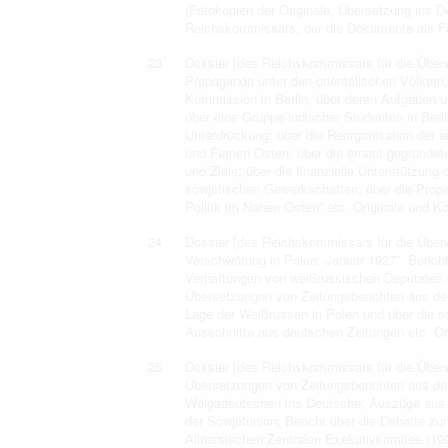
(Fotokopien der Originale, Übersetzung ins 
Reichskommissars, der die Dokumente als Fäls
23
Dossier [des Reichskommissars für die Überw
Propaganda unter den orientalischen Völkern.
Kommission in Berlin, über deren Aufgaben 
über eine Gruppe indischer Studenten in Berli
Unterdrückung; über die Reorganisation der 
und Fernen Osten; über die erneut gegründete
und Ziele; über die finanzielle Unterstützung
sowjetischen Gewerkschaften; über die Propa
Politik im Nahen Osten” etc. Originale und K
24
Dossier [des Reichskommissars für die Überw
Verschwörung in Polen. Januar 1927”: Berich
Verhaftungen von weißrussischen Deputaten d
Übersetzungen von Zeitungsberichten aus der 
Lage der Weißrussen in Polen und über die s
Ausschnitte aus deutschen Zeitungen etc. Or
25
Dossier [des Reichskommissars für die Überw
Übersetzungen von Zeitungsberichten aus der 
Wolgadeutschen ins Deutsche; Auszüge aus “
der Sowjetunion; Bericht über die Debatte z
Allrussischen Zentralen Exekutivkomitee (192