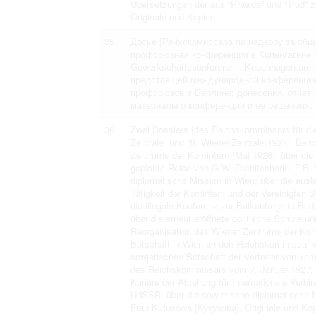
Übersetzungen der aus “Prawda” und “Trud” 
Originale und Kopien
35
Досье [Рейхскомиссара по надзору за об
профсоюзная конференция в Копенгагене 18 
Gewerkschaftsconferenz in Kopenhagen am 
предстоящей международной конференции 
профсоюзов в Берлине; донесения, отчет 
материалы о конференции и ее решениях; в
36
Zwei Dossiers [des Reichskommissars für die
Zentrale” und “II. Wiener-Zentrale.1927”: Ber
Zentrums der Komintern (Mai 1926); über die
geplante Reise von G.W. Tschitscherin [Г.В.
diplomatische Mission in Wien; über die ausl
Tätigkeit der Komintern und der Vereinigten 
die illegale Konferenz zur Balkanfrage in Ba
über die erneut eröffnete politische Schule 
Reorganisation des Wiener Zentrums der Komi
Botschaft in Wien an den Reichskommissar v
sowjetischen Botschaft der Vertreter von ko
des Reichskommissars vom 7. Januar 1927; In
Kuriere der Abteilung für Internationale Verb
UdSSR, über die sowjetische diplomatische M
Frau Kutusowa [Кутузова]. Originale und Ko