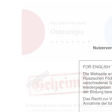
Nutzerver
FOR ENGLISH
Die Webseite ent
DEUT
Russischen Föder
ZUR 
verschiedener S
wiedergegeben u
IN A
der Bildung berei
Das Recht zur Ve
Annahme der fol
Dokumente zum Zweiten Weltkrieg
Dokumen