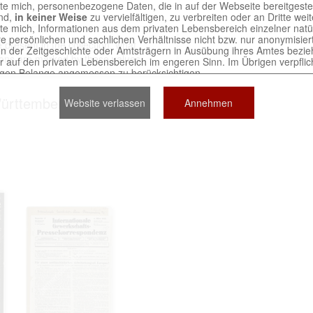
chte mich, personenbezogene Daten, die in auf der Webseite bereitgeste
ind,
in keiner Weise
zu vervielfältigen, zu verbreiten oder an Dritte we
chte mich, Informationen aus dem privaten Lebensbereich einzelner nat
re persönlichen und sachlichen Verhältnisse nicht bzw. nur anonymisie
present in the collection, what
n der Zeitgeschichte oder Amtsträgern in Ausübung ihres Amtes bezie
ons are marked by these values​​.
r auf den privaten Lebensbereich im engeren Sinn. Im Übrigen verpflich
igen Belange angemessen zu berücksichtigen.
nen von Unterlagen, die sich auf natürliche Personen beziehen, sind nic
 mich, derartige Unterlagen
in keiner Weise
zu reproduzieren.
ürttemberg (2)
Website verlassen
Annehmen
 an, dass ich die Verletzungen von Persönlichkeitsrechten und schutz
en Berechtigten selbst zu vertreten habe. Ich stelle die an der Erstell
er Seite Beteiligten bei Verstößen von jeglicher Haftung frei.
erwendung der auf der Webseite bereitgestellten Dokumente trit
Nutzervereinbarung in Kraft.
tains digitized archival collections which are official documents 
ved in various archives of the Russian Federation. The website
ts exclusively for scientific and research purposes.
 to abide by the following terms: