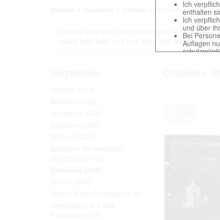
Ich verpfli
Startseite
Verzeichnis
Ortsindex
Württemberg
enthalten s
Ich verpfli
und über ih
Indexes allow you to see what types of metadata are 
Bei Persone
values ​​they take, and how many and which publicati
Auflagen nu
schutzwürd
Reproduktio
verpflichte
Verzeichnis
Ortsindex: W
Ich erkenne
gegenüber d
Signatur
(423)
Betreibung d
Aktentitel
(359)
Annotation
(422)
Enddaten
(190)
Das Recht zur V
Annahme dieser 
Blattzahl
(227)
Sprachen der jeweiligen
Schriftstücke
(16)
Ortsindex
(302)
This website con
countries preser
Namen
(345)
to these documen
Abschnitt des Findbuches
(2)
The user obliges
Unterabschnitt 1 des
Findbuches
(13)