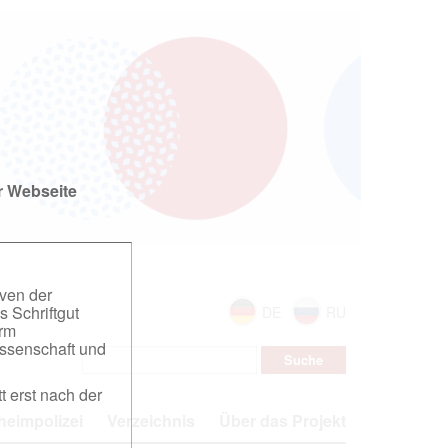
r Webseite
iven der
s Schriftgut
DE
RU
orm
ssenschaft und
t erst nach der
eimpolizei
Verzeichnis
Über das Projekt