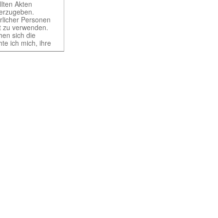
llten Akten
iterzugeben.
ürlicher Personen
rt zu verwenden.
hen sich die
te ich mich, ihre
ht gestattet. Ich
würdigen Belangen
ung und der
t erst nach
of different
 provides access