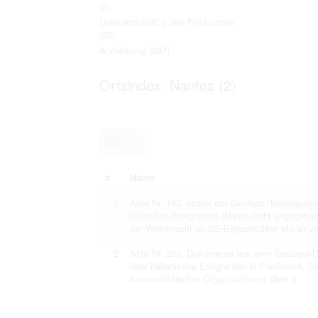
(2)
Personal data contained in documents p
distribution or transfer to third parties 
Unterabschnitt 3 des Findbuches
Data related to private life of particular
(20)
to use or may otherwise be used in an
Anmerkung
(387)
Regarding persons that are historical fi
performance of their duties) these requi
sense of this notion. Otherwise, the use
Ortsindex: Nantes (2)
data protection.
Reproduction of documents related to in
The user assumes legal responsibility b
information subject to data protection a
website production shall be free from al
users.
#
Name
The right to familiarize with documents 
1
Akte Nr. 143. ossier der Gestapo “Bewegung
accept the terms hereof.
jüdischen Emigranten (Name nicht angegeben
der Wehrmacht an SS-Brigadeführer Müller v
2
Akte Nr. 233. Dokumente aus dem Gestapa-Doss
über italienische Emigranten in Frankreich, 
kommunistischer Organisationen, über d