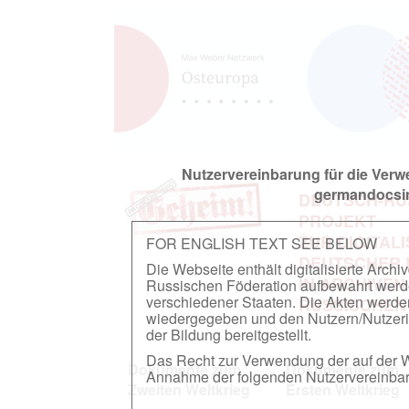
Nutzervereinbarung für die Ver
germandocsin
DEUTSCH-RU
PROJEKT
ZUR DIGITAL
FOR ENGLISH TEXT SEE BELOW
DEUTSCHER
Die Webseite enthält digitalisierte Arch
IN ARCHIVEN
Russischen Föderation aufbewahrt werden.
verschiedener Staaten. Die Akten werde
RUSSISCHEN
wiedergegeben und den Nutzern/Nutzeri
der Bildung bereitgestellt.
Das Recht zur Verwendung der auf der We
Dokumente zum
Dokumente zum
Annahme der folgenden Nutzervereinbaru
Zweiten Weltkrieg
Ersten Weltkrieg