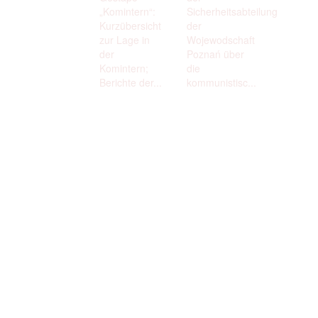
„Komintern“:
Sicherheitsabteilung
Kurzübersicht
der
zur Lage in
Wojewodschaft
der
Poznań über
Komintern;
die
Berichte der...
kommunistisc...