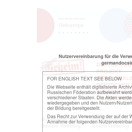
Nutzervereinbarung für die Ver
germandocsin
DEUTSCH-RU
PROJEKT
ZUR DIGITAL
FOR ENGLISH TEXT SEE BELOW
DEUTSCHER
Die Webseite enthält digitalisierte Arch
IN ARCHIVEN
Russischen Föderation aufbewahrt werden.
verschiedener Staaten. Die Akten werde
RUSSISCHEN
wiedergegeben und den Nutzern/Nutzeri
der Bildung bereitgestellt.
Das Recht zur Verwendung der auf der We
Dokumente zum
Dokumente zum
Annahme der folgenden Nutzervereinbaru
Zweiten Weltkrieg
Ersten Weltkrieg