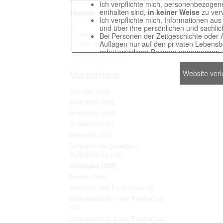
Ich verpflichte mich, personenbezogene
enthalten sind,
in keiner Weise
zu verv
Startseite
Verzeichnis
Ortsindex
Rom
Ich verpflichte mich, Informationen au
und über ihre persönlichen und sachlic
Indexes allow you to see what types of metadata are
Bei Personen der Zeitgeschichte oder 
take, and how many and which publications are mar
Auflagen nur auf den privaten Lebensbe
schutzwürdigen Belange angemessen z
Reproduktionen von Unterlagen, die sich
verpflichte mich, derartige Unterlagen
Verzeichnis
Website ver
Ich erkenne an, dass ich die Verletzu
gegenüber den Berechtigten selbst zu ve
Signatur
(423)
Betreibung der Seite Beteiligten bei Ver
Aktentitel
(359)
Annotation
(422)
Enddaten
(190)
Das Recht zur Verwendung der auf der We
Blattzahl
(227)
Annahme dieser Nutzervereinbarung in K
Sprachen der jeweiligen
Schriftstücke
(16)
Ortsindex
(302)
This website contains digitized archival c
Namen
(345)
countries preserved in various archives
Abschnitt des Findbuches
(2)
to these documents exclusively for scien
Unterabschnitt 1 des Findbuches
The user obliges to abide by the followin
(13)
Unterabschnitt 2 des Findbuches