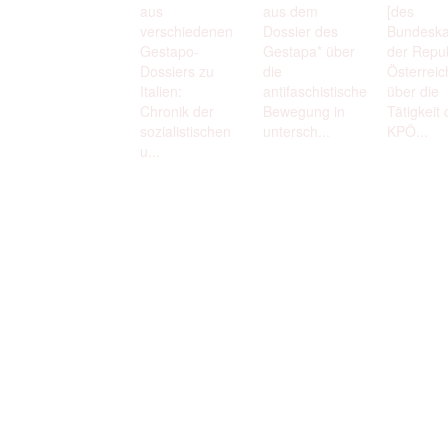
aus
aus dem
[des
verschiedenen
Dossier des
Bundeska
Gestapo-
Gestapa* über
der Repub
Dossiers zu
die
Österreic
Italien:
antifaschistische
über die
Chronik der
Bewegung in
Tätigkeit 
sozialistischen
untersch...
KPÖ...
u...