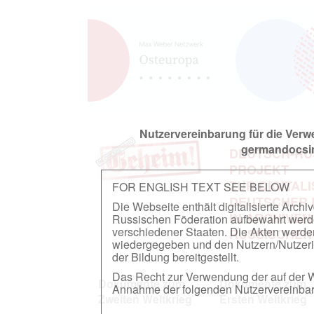
Nutzervereinbarung für die Ver
germandocsin
DEUTSCH-RU
PROJEKT
ZUR DIGITAL
FOR ENGLISH TEXT SEE BELOW
DEUTSCHER
Die Webseite enthält digitalisierte Arch
IN ARCHIVEN
Russischen Föderation aufbewahrt werden.
verschiedener Staaten. Die Akten werde
RUSSISCHEN
wiedergegeben und den Nutzern/Nutzeri
der Bildung bereitgestellt.
Das Recht zur Verwendung der auf der We
Dokumente zum
Dokumente zum
Annahme der folgenden Nutzervereinbaru
Zweiten Weltkrieg
Ersten Weltkrieg