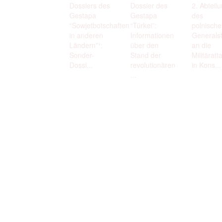
Dossiers des
Dossier des
2. Abteil
Gestapa
Gestapa
des
“Sowjetbotschaften
“Türkei”:
polnische
in anderen
Informationen
Generals
Ländern”¹:
über den
an die
Sonder-
Stand der
Militäratt
Dossi...
revolutionären
in Kons...
...