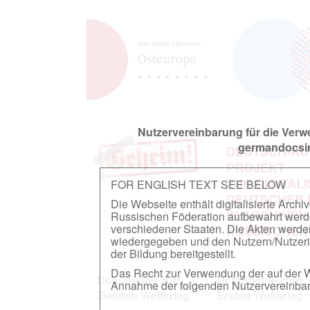
Nutzervereinbarung für die Ver
germandocsin
DEUTSCH-RU
PROJEKT
ZUR DIGITAL
FOR ENGLISH TEXT SEE BELOW
DEUTSCHER
Die Webseite enthält digitalisierte Arch
IN ARCHIVEN
Russischen Föderation aufbewahrt werden.
verschiedener Staaten. Die Akten werde
RUSSISCHEN
wiedergegeben und den Nutzern/Nutzeri
der Bildung bereitgestellt.
Das Recht zur Verwendung der auf der We
Dokumente zum
Dokumente zum
Annahme der folgenden Nutzervereinbaru
Zweiten Weltkrieg
Ersten Weltkrieg