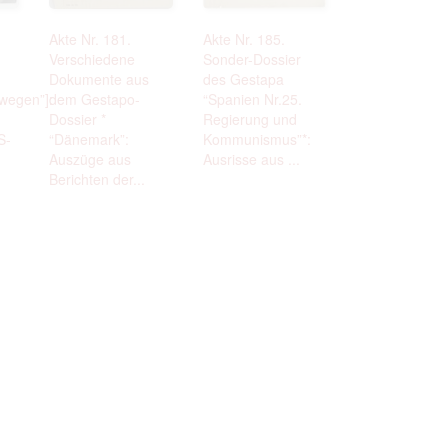
 to copying,
Akte Nr. 181.
Akte Nr. 185.
erty are not subject
Verschiedene
Sonder-Dossier
ials (with regard to
Dokumente aus
des Gestapa
life in the narrow
wegen”]:
dem Gestapo-
“Spanien Nr.25.
mation subject to
Dossier *
Regierung und
S-
“Dänemark”:
Kommunismus”*:
es of handling
Auszüge aus
Ausrisse aus ...
olved in this
Berichten der...
ules by website
ly once you