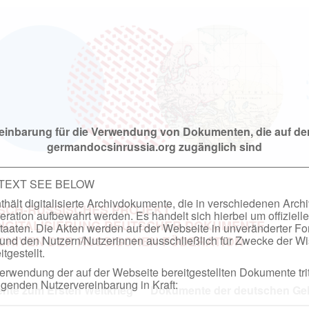
einbarung für die Verwendung von Dokumenten, die auf de
germandocsinrussia.org zugänglich sind
 TEXT SEE BELOW
hält digitalisierte Archivdokumente, die in verschiedenen Arch
SCH-RUSSISCHES PROJEKT
ation aufbewahrt werden. Es handelt sich hierbei um offizielle
DIGITALISIERUNG DEUTSCHER DOKUMENTE
taaten. Die Akten werden auf der Webseite in unveränderter F
nd den Nutzern/Nutzerinnen ausschließlich für Zwecke der Wi
RCHIVEN DER RUSSISCHEN FÖDERATION
tgestellt.
rwendung der auf der Webseite bereitgestellten Dokumente trit
genden Nutzervereinbarung in Kraft:
te zum Ersten Weltkrieg
Dokumente der deutschen Geh