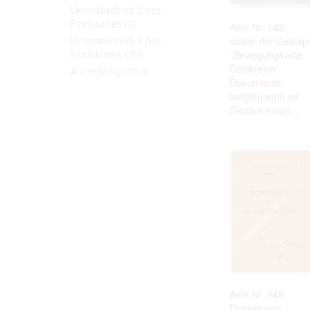
Personal da
Unterabschnitt 2 des
distribution
Findbuches
(2)
Akte Nr. 143.
Data related
Unterabschnitt 3 des
ossier der Gestap
to use or m
Regarding pe
Findbuches
(20)
“Bewegungsakte
performance 
Österreich”:
Anmerkung
(387)
sense of thi
Dokumente,
data protect
aufgefunden im
Reproduction
The user ass
Gepäck eines...
information 
website prod
users.
The right to fam
accept the terms
Akte Nr. 248.
Dossier des