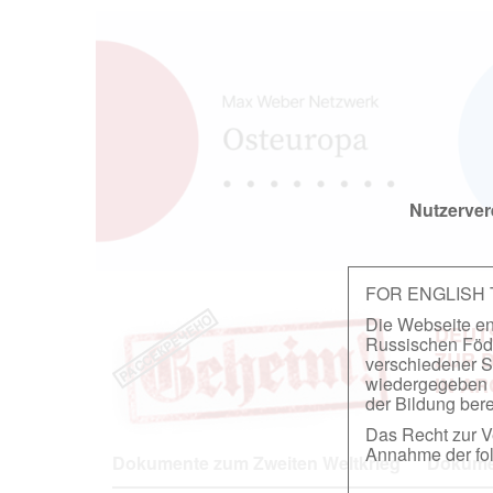
Nutzerver
FOR ENGLISH
Die Webseite ent
DEUT
Russischen Föder
ZUR 
verschiedener S
wiedergegeben u
IN A
der Bildung berei
Das Recht zur Ve
Annahme der fol
Dokumente zum Zweiten Weltkrieg
Dokumen