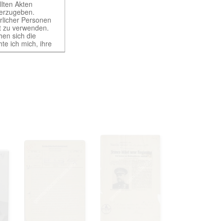
llten Akten
iterzugeben.
ürlicher Personen
rt zu verwenden.
hen sich die
te ich mich, ihre
ht gestattet. Ich
würdigen Belangen
ung und der
t erst nach
of different
 provides access