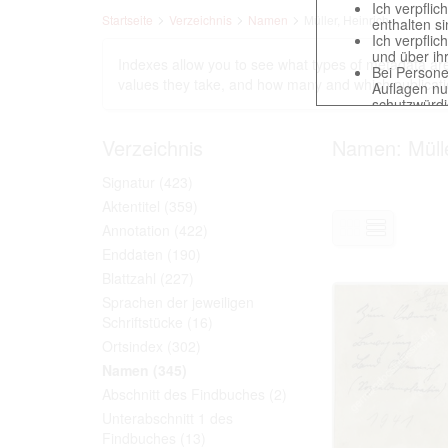
Ich verpfli
Startseite
Verzeichnis
Namen
Müller, Heinrich
enthalten s
Ich verpfli
und über ih
Indexes allow you to see what types of metadata are 
Bei Persone
values ​​they take, and how many and which publicati
Auflagen nu
schutzwürd
Reproduktio
verpflichte
Verzeichnis
Namen: Mülle
Ich erkenne
gegenüber d
Signatur
(423)
Betreibung d
Aktentitel
(359)
Annotation
(422)
Enddaten
(190)
Das Recht zur V
Annahme dieser 
Blattzahl
(227)
Sprachen der jeweiligen
Schriftstücke
(16)
Ortsindex
(302)
This website con
countries preser
Namen
(345)
to these documen
Abschnitt des Findbuches
(2)
The user obliges
Unterabschnitt 1 des
Findbuches
(13)