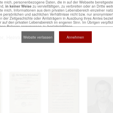
chte mich, personenbezogene Daten, die in auf der Webseite bereitgeste
ind,
in keiner Weise
zu vervielfältigen, zu verbreiten oder an Dritte we
chte mich, Informationen aus dem privaten Lebensbereich einzelner nat
re persönlichen und sachlichen Verhältnisse nicht bzw. nur anonymisie
present in the collection, what
n der Zeitgeschichte oder Amtsträgern in Ausübung ihres Amtes bezie
ons are marked by these values​​.
r auf den privaten Lebensbereich im engeren Sinn. Im Übrigen verpflich
igen Belange angemessen zu berücksichtigen.
nen von Unterlagen, die sich auf natürliche Personen beziehen, sind nic
 mich, derartige Unterlagen
in keiner Weise
zu reproduzieren.
r, Heinrich (9)
Website verlassen
Annehmen
 an, dass ich die Verletzungen von Persönlichkeitsrechten und schutz
en Berechtigten selbst zu vertreten habe. Ich stelle die an der Erstell
er Seite Beteiligten bei Verstößen von jeglicher Haftung frei.
erwendung der auf der Webseite bereitgestellten Dokumente trit
Nutzervereinbarung in Kraft.
tains digitized archival collections which are official documents 
ved in various archives of the Russian Federation. The website
ts exclusively for scientific and research purposes.
 to abide by the following terms: