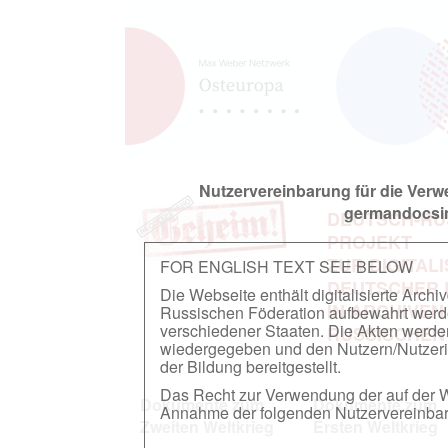
Nutzervereinbarung für die Ver
germandocsin
DEUTSCH-RU
PROJEKT
ZUR DIGITAL
FOR ENGLISH TEXT SEE BELOW
DEUTSCHER
Die Webseite enthält digitalisierte Arch
IN ARCHIVEN
Russischen Föderation aufbewahrt werden.
verschiedener Staaten. Die Akten werde
RUSSISCHEN
wiedergegeben und den Nutzern/Nutzeri
der Bildung bereitgestellt.
Das Recht zur Verwendung der auf der We
Dokumente zum
Dokumente zum
Annahme der folgenden Nutzervereinbaru
Zweiten Weltkrieg
Ersten Weltkrieg