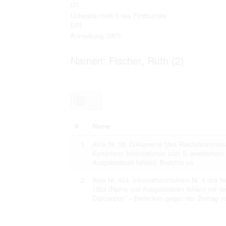
(2)
Personal data contained in documents p
distribution or transfer to third parties 
Unterabschnitt 3 des Findbuches
Data related to private life of particular
(20)
to use or may otherwise be used in an
Anmerkung
(387)
Regarding persons that are historical fi
performance of their duties) these requi
sense of this notion. Otherwise, the use
Namen: Fischer, Ruth (2)
data protection.
Reproduction of documents related to in
The user assumes legal responsibility b
information subject to data protection a
website production shall be free from al
users.
#
Name
The right to familiarize with documents 
1
Akte Nr. 18. Dokumente [des Reichskommissars
accept the terms hereof.
Komintern: Informationen zum 5. erweitertem 
Ausgabedaten fehlen); Berichte vo
2
Akte Nr. 404. Informationsbulletin Nr. 5 des
1924 (Name und Ausgabedaten fehlen) mit dem
Diskussion” – Bedenken gegen den Beitrag v