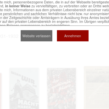
chte mich, personenbezogene Daten, die in auf der Webseite bereitgeste
ind,
in keiner Weise
zu vervielfältigen, zu verbreiten oder an Dritte we
chte mich, Informationen aus dem privaten Lebensbereich einzelner nat
re persönlichen und sachlichen Verhältnisse nicht bzw. nur anonymisie
present in the collection, what
n der Zeitgeschichte oder Amtsträgern in Ausübung ihres Amtes bezie
ons are marked by these values​​.
r auf den privaten Lebensbereich im engeren Sinn. Im Übrigen verpflich
igen Belange angemessen zu berücksichtigen.
nen von Unterlagen, die sich auf natürliche Personen beziehen, sind nic
 mich, derartige Unterlagen
in keiner Weise
zu reproduzieren.
931-1932 (4)
Website verlassen
Annehmen
 an, dass ich die Verletzungen von Persönlichkeitsrechten und schutz
en Berechtigten selbst zu vertreten habe. Ich stelle die an der Erstell
er Seite Beteiligten bei Verstößen von jeglicher Haftung frei.
erwendung der auf der Webseite bereitgestellten Dokumente trit
Nutzervereinbarung in Kraft.
tains digitized archival collections which are official documents 
ved in various archives of the Russian Federation. The website
ts exclusively for scientific and research purposes.
 to abide by the following terms: