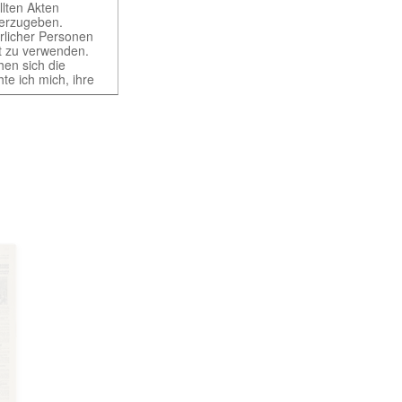
llten Akten
iterzugeben.
ürlicher Personen
rt zu verwenden.
hen sich die
te ich mich, ihre
ht gestattet. Ich
würdigen Belangen
ung und der
t erst nach
of different
 provides access