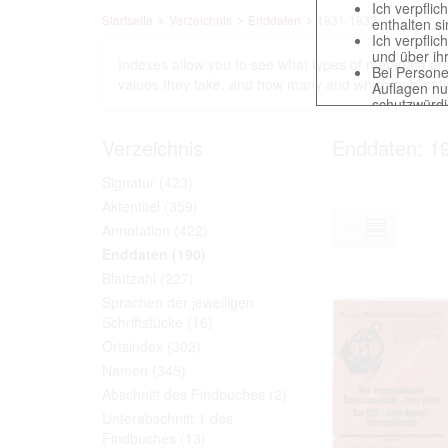
Ich verpfli
Startseite
Verzeichnis
Enddaten
1931-1932
enthalten s
Ich verpfli
und über ih
Indexes allow you to see what types of metadata are 
Bei Persone
values ​​they take, and how many and which publicati
Auflagen nu
schutzwürd
Reproduktio
verpflichte
Verzeichnis
Enddaten: 1
Ich erkenne
gegenüber d
Signatur
(423)
Betreibung d
Aktentitel
(359)
Annotation
(422)
Enddaten
(190)
Das Recht zur V
Annahme dieser 
Blattzahl
(227)
Sprachen der jeweiligen
Schriftstücke
(16)
Ortsindex
(302)
This website con
countries preser
Namen
(345)
to these documen
Abschnitt des Findbuches
(2)
The user obliges
Unterabschnitt 1 des
Findbuches
(13)