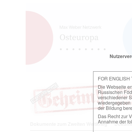
Nutzerver
FOR ENGLISH
Die Webseite ent
DEUT
Russischen Föder
ZUR 
verschiedener S
wiedergegeben u
IN A
der Bildung berei
Das Recht zur Ve
Annahme der fol
Dokumente zum Zweiten Weltkrieg
Dokumen