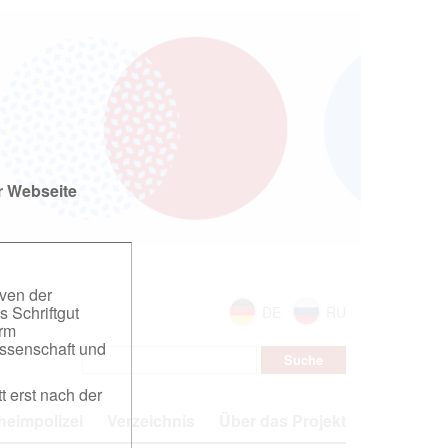
r Webseite
iven der
s Schriftgut
DE
RU
orm
ssenschaft und
t erst nach der
eimpolizei
Verzeichnis
Über das Projekt