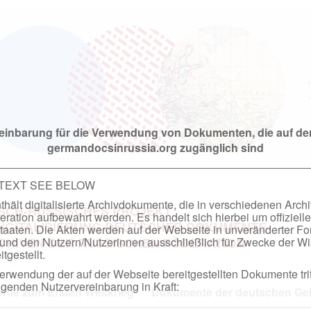
einbarung für die Verwendung von Dokumenten, die auf de
germandocsinrussia.org zugänglich sind
 TEXT SEE BELOW
hält digitalisierte Archivdokumente, die in verschiedenen Arch
SCH-RUSSISCHES PROJEKT
ation aufbewahrt werden. Es handelt sich hierbei um offizielle
DIGITALISIERUNG DEUTSCHER DOKUMENTE
taaten. Die Akten werden auf der Webseite in unveränderter F
nd den Nutzern/Nutzerinnen ausschließlich für Zwecke der Wi
RCHIVEN DER RUSSISCHEN FÖDERATION
tgestellt.
rwendung der auf der Webseite bereitgestellten Dokumente trit
genden Nutzervereinbarung in Kraft:
te zum Ersten Weltkrieg
Dokumente der deutschen Geh