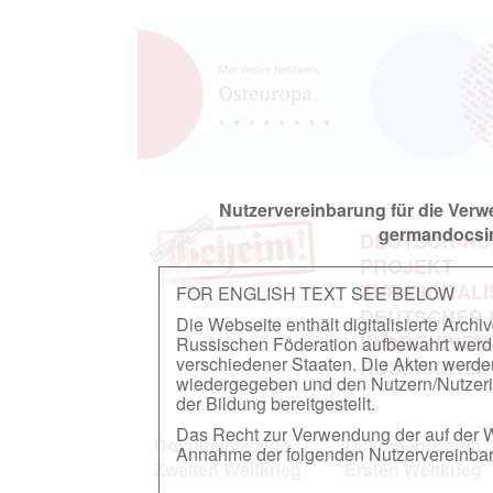
Nutzervereinbarung für die Ver
germandocsin
DEUTSCH-RU
PROJEKT
ZUR DIGITAL
FOR ENGLISH TEXT SEE BELOW
DEUTSCHER
Die Webseite enthält digitalisierte Arch
IN ARCHIVEN
Russischen Föderation aufbewahrt werden.
verschiedener Staaten. Die Akten werde
RUSSISCHEN
wiedergegeben und den Nutzern/Nutzeri
der Bildung bereitgestellt.
Das Recht zur Verwendung der auf der We
Dokumente zum
Dokumente zum
Annahme der folgenden Nutzervereinbaru
Zweiten Weltkrieg
Ersten Weltkrieg