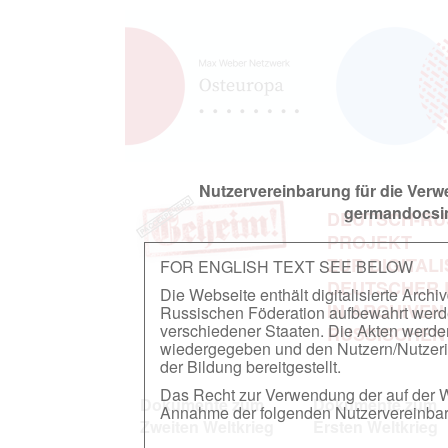
Nutzervereinbarung für die Ver
germandocsin
DEUTSCH-RU
PROJEKT
ZUR DIGITAL
FOR ENGLISH TEXT SEE BELOW
DEUTSCHER
Die Webseite enthält digitalisierte Arch
IN ARCHIVEN
Russischen Föderation aufbewahrt werden.
verschiedener Staaten. Die Akten werde
RUSSISCHEN
wiedergegeben und den Nutzern/Nutzeri
der Bildung bereitgestellt.
Das Recht zur Verwendung der auf der We
Dokumente zum
Dokumente zum
Annahme der folgenden Nutzervereinbaru
Zweiten Weltkrieg
Ersten Weltkrieg