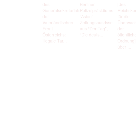
des
Berliner
[des
Generalsekretariats
Polizeipräsidiums
Reichsko
der
“Asien”:
für die
Vaterländischen
Zeitungsausrisse
Überwac
Front
aus “Der Tag”,
der
Österreichs:
“Die deuts...
öffentlich
illegale Tar...
Ordnung] 
über ...