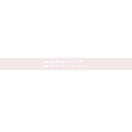
Aufrufe dieser Seite
864
Aufrufe aller Seiten
811364