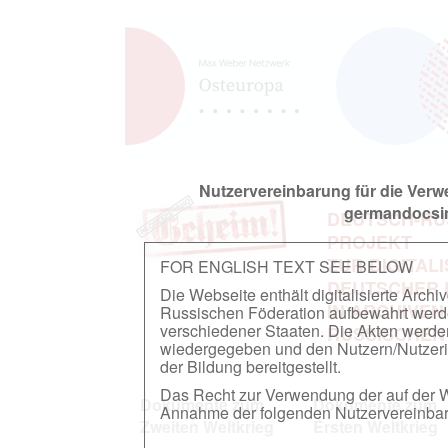
Nutzervereinbarung für die Ver
germandocsin
DEUTSCH-RU
PROJEKT
ZUR DIGITAL
FOR ENGLISH TEXT SEE BELOW
DEUTSCHER
Die Webseite enthält digitalisierte Arch
IN ARCHIVEN
Russischen Föderation aufbewahrt werden.
verschiedener Staaten. Die Akten werde
RUSSISCHEN
wiedergegeben und den Nutzern/Nutzeri
der Bildung bereitgestellt.
Das Recht zur Verwendung der auf der We
Dokumente zum
Dokumente zum
Annahme der folgenden Nutzervereinbaru
Zweiten Weltkrieg
Ersten Weltkrieg