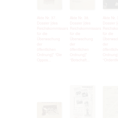
Akte Nr. 37.
Akte Nr. 38.
Akte Nr. 
Dossier [des
Dossier [des
Dossier 
Reichskommissars
Reichskommissars
Reichsk
für die
für die
für die
Überwachung
Überwachung
Überwac
der
der
der
öffentlichen
öffentlichen
öffentlic
Ordnung]* “Die
Ordnung]*
Ordnung]
Oppos...
“Botschaft...
“Ordentlic