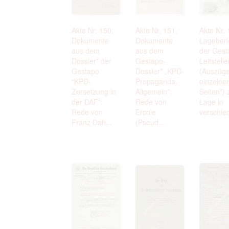
Akte Nr. 150.
Akte Nr. 151.
Akte Nr. 
Dokumente
Dokumente
Lageberi
aus dem
aus dem
der Gest
Dossier* der
Gestapo-
Leitstell
Gestapo
Dossier* „KPD-
(Auszüg
“KPD-
Propaganda,
einzelner
Zersetzung in
Allgemein”:
Seiten*) 
der DAF”:
Rede von
Lage in
Rede von
Ercole
verschied
Franz Dah...
(Pseud...