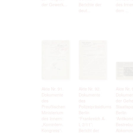
der Gewerk...
Berichte der
des Inne
deut...
dem ...
Akte Nr. 91.
Akte Nr. 92.
Akte Nr. 
Dokumente
Dokumente
Dokumen
des
des
der Geh
Preußischen
Polizeipräsidiums
Staatlspo
Ministerium
Berlin
Berlin
des Innern:
“Frankreich A-
“Antikom
„Komintern.
L 2/11”:
Bestrebu
Kongress“-
Bericht der
Abkomm