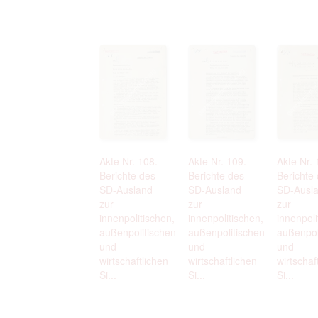
Akte Nr. 108.
Akte Nr. 109.
Akte Nr. 
Berichte des
Berichte des
Berichte
SD-Ausland
SD-Ausland
SD-Ausl
zur
zur
zur
innenpolitischen,
innenpolitischen,
innenpoli
außenpolitischen
außenpolitischen
außenpol
und
und
und
wirtschaftlichen
wirtschaftlichen
wirtschaf
Si...
Si...
Si...