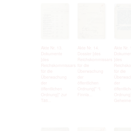
Akte Nr. 13.
Akte Nr. 14.
Akte Nr. 
Dokumente
Dossier [des
Dokumen
[des
Reichskommissars
[des
Reichskommissars
für die
Reichsk
für die
Überwachung
für die
Überwachung
der
Überwac
der
öffentlichen
der
öffentlichen
Ordnung]* “I.
öffentlic
Ordnung]* zur
Finnla...
Ordnung]
Täti...
Geheime.