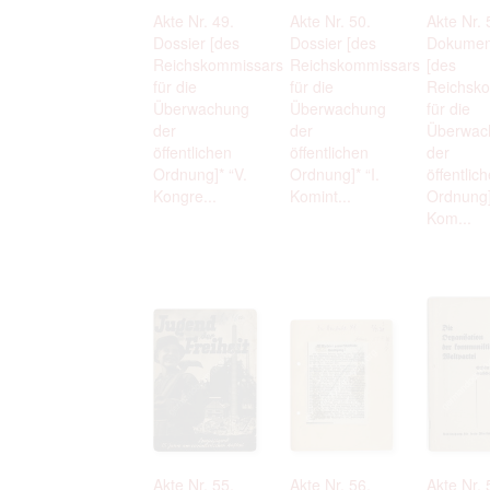
Akte Nr. 49.
Akte Nr. 50.
Akte Nr. 
Dossier [des
Dossier [des
Dokumen
Reichskommissars
Reichskommissars
[des
für die
für die
Reichsk
Überwachung
Überwachung
für die
der
der
Überwac
öffentlichen
öffentlichen
der
Ordnung]* “V.
Ordnung]* “I.
öffentlic
Kongre...
Komint...
Ordnung]*
Kom...
Akte Nr. 55.
Akte Nr. 56.
Akte Nr. 