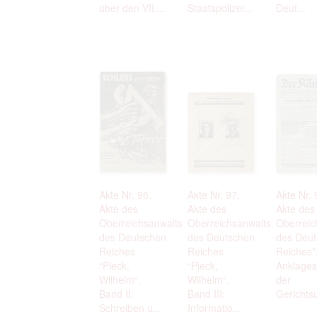
über den VII....
Staatspolizei...
Deut...
Akte Nr. 96.
Akte Nr. 97.
Akte Nr. 
Akte des
Akte des
Akte des
Oberreichsanwalts
Oberreichsanwalts
Oberreic
des Deutschen
des Deutschen
des Deu
Reiches
Reiches
Reiches*
“Pieck,
“Pieck,
Anklages
Wilhelm“.
Wilhelm“.
der
Band II:
Band III:
Gerichtsur
Schreiben u...
Informatio...