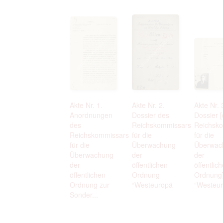
Akte Nr. 1.
Akte Nr. 2.
Akte Nr. 
Anordnungen
Dossier des
Dossier 
des
Reichskommissars
Reichsk
Reichskommissars
für die
für die
für die
Überwachung
Überwac
Überwachung
der
der
der
öffentlichen
öffentlic
öffentlichen
Ordnung
Ordnung
Ordnung zur
“Westeuropä
“Westeur
Sonder...