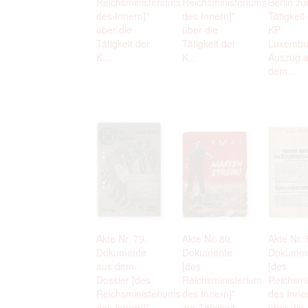
Reichsministeriums
Reichsministeriums
Berlin zu
des Innern]*
des Innern]*
Tätigkeit
über die
über die
KP
Tätigkeit der
Tätigkeit der
Luxembu
K...
K...
Auszug 
dem...
Akte Nr. 79.
Akte Nr. 80.
Akte Nr. 
Dokumente
Dokumente
Dokumen
aus dem
[des
[des
Dossier [des
Reichsministerium
Reichsmi
Reichsministeriums
des Innern]*
des Inner
des Innern]*
zur Tätigkeit
über die