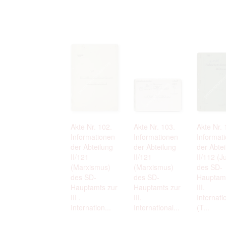
Akte Nr. 102.
Akte Nr. 103.
Akte Nr. 
Informationen
Informationen
Informat
der Abteilung
der Abteilung
der Abte
II/121
II/121
II/112 (J
(Marxismus)
(Marxismus)
des SD-
des SD-
des SD-
Hauptamt
Hauptamts zur
Hauptamts zur
III.
III .
III.
Internati
Internation...
International...
(T...