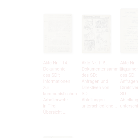
Akte Nr. 114.
Akte Nr. 115.
Akte Nr. 
Dokumente
Dokumentensammlung
Dokumen
des SD*:
des SD:
des SD:
Informationen
Anfragen und
Anfragen
zur
Direktiven von
Direktive
kommunistischen
SD-
SD-
Arbeiterwehr
Abteilungen
Abteilun
in Tirol,
unterschiedliche...
unterschi
Übersicht ...