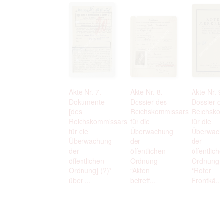
Akte Nr. 7.
Akte Nr. 8.
Akte Nr. 
Dokumente
Dossier des
Dossier 
[des
Reichskommissars
Reichsk
Reichskommissars
für die
für die
für die
Überwachung
Überwac
Überwachung
der
der
der
öffentlichen
öffentlic
öffentlichen
Ordnung
Ordnung
Ordnung] (?)*
“Akten
“Roter
über ...
betreff...
Frontkä..