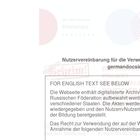
Nutzervereinbarung für die Ver
germandocsin
DEUTSCH-RU
PROJEKT
ZUR DIGITAL
FOR ENGLISH TEXT SEE BELOW
DEUTSCHER
Die Webseite enthält digitalisierte Arch
IN ARCHIVEN
Russischen Föderation aufbewahrt werden.
verschiedener Staaten. Die Akten werde
RUSSISCHEN
wiedergegeben und den Nutzern/Nutzeri
der Bildung bereitgestellt.
Das Recht zur Verwendung der auf der We
Dokumente zum
Dokumente zum
Annahme der folgenden Nutzervereinbaru
Zweiten Weltkrieg
Ersten Weltkrieg