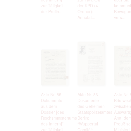
zur Tätigkeit
der KPD (4
kommuni
der Profin...
Ordner):
Bewegun
Annotat...
vers...
Akte Nr. 85.
Akte Nr. 86.
Akte Nr. 
Dokumente
Dokumente
Briefwec
aus dem
des Geheimen
zwische
Dossier [des
Staatspolizeiamtes
Auswärti
Reichsministeriums
Berlin:
Amt, de
des Innern]*
“Wuppertal
Preußis
zur Tätigkeit
Comité“:
Minister