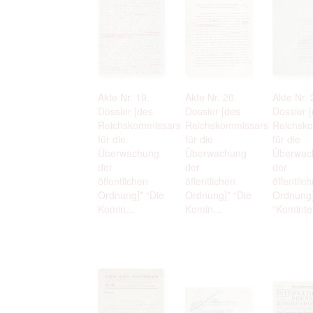
Akte Nr. 19.
Akte Nr. 20.
Akte Nr. 
Dossier [des
Dossier [des
Dossier 
Reichskommissars
Reichskommissars
Reichsk
für die
für die
für die
Überwachung
Überwachung
Überwac
der
der
der
öffentlichen
öffentlichen
öffentlic
Ordnung]* “Die
Ordnung]* “Die
Ordnung]
Komin...
Komin...
“Kominter