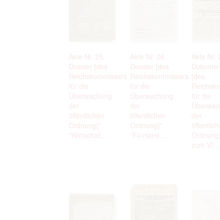
Akte Nr. 25.
Akte Nr. 26.
Akte Nr. 
Dossier [des
Dossier [des
Dokumen
Reichskommissars
Reichskommissars
[des
für die
für die
Reichsk
Überwachung
Überwachung
für die
der
der
Überwac
öffentlichen
öffentlichen
der
Ordnung]*
Ordnung]*
öffentlic
“Wirtschaf...
“Finnland....
Ordnung]
zum VI. .