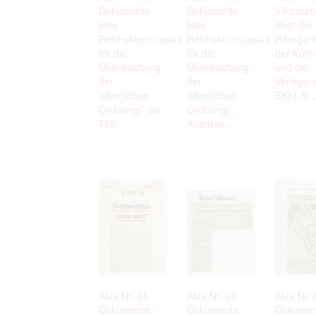
Dokumente
Dokumente
Informat
[des
[des
über die
Reichskommissars
Reichskommissars
Reorgani
für die
für die
der Komi
Überwachung
Überwachung
und die
der
der
Verlegun
öffentlichen
öffentlichen
EKKI-Si..
Ordnung]* zur
Ordnung]:
Täti...
Ausrisse...
Akte Nr. 61.
Akte Nr. 62.
Akte Nr. 
Dokumente
Dokumente
Dokumen