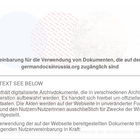
einbarung für die Verwendung von Dokumenten, die auf de
germandocsinrussia.org zugänglich sind
 TEXT SEE BELOW
hält digitalisierte Archivdokumente, die in verschiedenen Arch
SCH-RUSSISCHES PROJEKT
ation aufbewahrt werden. Es handelt sich hierbei um offizielle
DIGITALISIERUNG DEUTSCHER DOKUMENTE
taaten. Die Akten werden auf der Webseite in unveränderter F
nd den Nutzern/Nutzerinnen ausschließlich für Zwecke der Wi
RCHIVEN DER RUSSISCHEN FÖDERATION
tgestellt.
rwendung der auf der Webseite bereitgestellten Dokumente trit
genden Nutzervereinbarung in Kraft:
te zum Ersten Weltkrieg
Dokumente der deutschen Geh