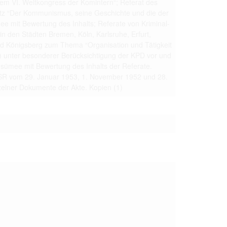
em VI. Weltkongress der Komintern“; Referat des
 to copying,
itz “Der Kommunismus, seine Geschichte und die der
erty are not subject
e mit Bewertung des Inhalts; Referate von Kriminal-
in den Städten Bremen, Köln, Karlsruhe, Erfurt,
ials (with regard to
nd Königsberg zum Thema “Organisation und Tätigkeit
life in the narrow
mation subject to
le) unter besonderer Berücksichtigung der KPD vor und
sümee mit Bewertung des Inhalts der Referate.
R vom 29. Januar 1953, 1. November 1952 und 28.
es of handling
olved in this
zelner Dokumente der Akte. Kopien
(1)
ules by website
ly once you