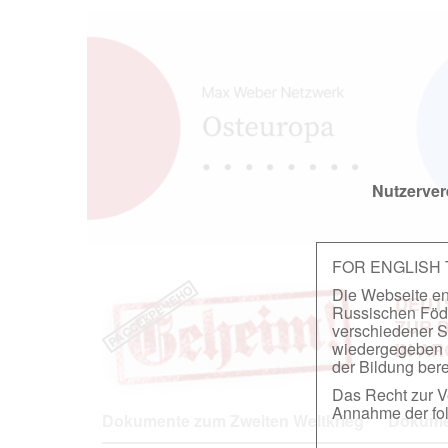
Nutzerver
FOR ENGLISH
Die Webseite ent
DEUT
Russischen Föder
ZUR 
verschiedener S
wiedergegeben u
IN A
der Bildung berei
Das Recht zur Ve
Annahme der fol
Dokumente zum Zweiten Weltkrieg
Dokumen