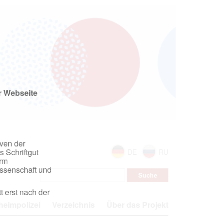
r Webseite
iven der
s Schriftgut
DE
RU
orm
ssenschaft und
t erst nach der
eimpolizei
Verzeichnis
Über das Projekt