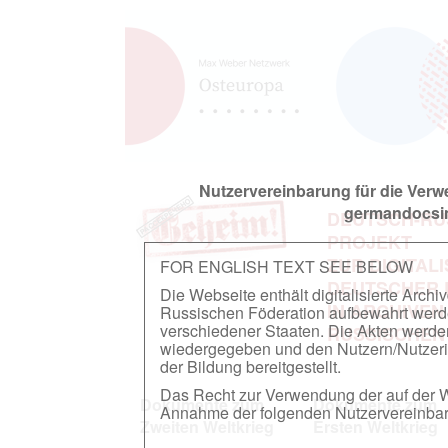
Nutzervereinbarung für die Ver
germandocsin
DEUTSCH-RU
PROJEKT
ZUR DIGITAL
FOR ENGLISH TEXT SEE BELOW
DEUTSCHER
Die Webseite enthält digitalisierte Arch
IN ARCHIVEN
Russischen Föderation aufbewahrt werden.
verschiedener Staaten. Die Akten werde
RUSSISCHEN
wiedergegeben und den Nutzern/Nutzeri
der Bildung bereitgestellt.
Das Recht zur Verwendung der auf der We
Dokumente zum
Dokumente zum
Annahme der folgenden Nutzervereinbaru
Zweiten Weltkrieg
Ersten Weltkrieg