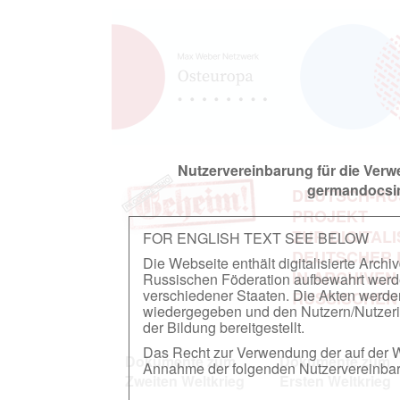
Nutzervereinbarung für die Ver
germandocsin
DEUTSCH-RU
PROJEKT
ZUR DIGITAL
FOR ENGLISH TEXT SEE BELOW
DEUTSCHER
Die Webseite enthält digitalisierte Arch
IN ARCHIVEN
Russischen Föderation aufbewahrt werden.
verschiedener Staaten. Die Akten werde
RUSSISCHEN
wiedergegeben und den Nutzern/Nutzeri
der Bildung bereitgestellt.
Das Recht zur Verwendung der auf der We
Dokumente zum
Dokumente zum
Annahme der folgenden Nutzervereinbaru
Zweiten Weltkrieg
Ersten Weltkrieg