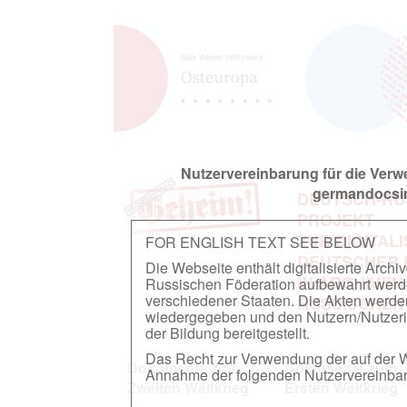
Nutzervereinbarung für die Ver
germandocsin
DEUTSCH-RU
PROJEKT
ZUR DIGITAL
FOR ENGLISH TEXT SEE BELOW
DEUTSCHER
Die Webseite enthält digitalisierte Arch
IN ARCHIVEN
Russischen Föderation aufbewahrt werden.
verschiedener Staaten. Die Akten werde
RUSSISCHEN
wiedergegeben und den Nutzern/Nutzeri
der Bildung bereitgestellt.
Das Recht zur Verwendung der auf der We
Dokumente zum
Dokumente zum
Annahme der folgenden Nutzervereinbaru
Zweiten Weltkrieg
Ersten Weltkrieg