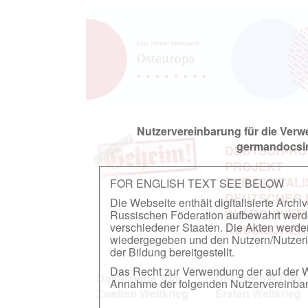
Nutzervereinbarung für die Ver
germandocsin
DEUTSCH-RU
PROJEKT
ZUR DIGITAL
FOR ENGLISH TEXT SEE BELOW
DEUTSCHER
Die Webseite enthält digitalisierte Arch
IN ARCHIVEN
Russischen Föderation aufbewahrt werden.
verschiedener Staaten. Die Akten werde
RUSSISCHEN
wiedergegeben und den Nutzern/Nutzeri
der Bildung bereitgestellt.
Das Recht zur Verwendung der auf der We
Dokumente zum
Dokumente zum
Annahme der folgenden Nutzervereinbaru
Zweiten Weltkrieg
Ersten Weltkrieg